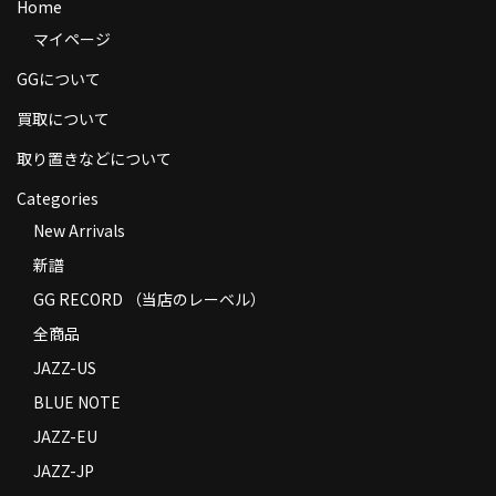
Home
商品の発送
マイページ
お支払い方法
GGについて
返品
買取について
取り置きなどについて
コンディション
Categories
Privacy Policy
New Arrivals
特定商取引法に基づく表示
新譜
GG RECORD （当店のレーベル）
Contact
全商品
JAZZ-US
BLUE NOTE
JAZZ-EU
JAZZ-JP