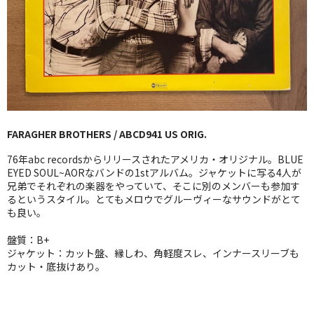
GG RECORD （当店のレーベル）
全商品
JAZZ-US
BLUE NOTE
FARAGHER BROTHERS / ABCD941 US ORIG.
JAZZ-EU
76年abc recordsからリリースされたアメリカ・オリジナル。BLUE
JAZZ-JP
EYED SOUL~AORなバンドの1stアルバム。ジャケットに写る4人が
兄弟でそれぞれの楽器をやっていて、そこに別のメンバーも参加す
るというスタイル。とてもメロウでグルーヴィーなサウンドがとて
JAZZ-VOCAL
も良い。
J-POP
盤質：B+
ジャケット：カット盤、縁しわ、角軽度スレ、インナースリーブも
ROCK
カット・底抜けあり。
FOLK,SSW