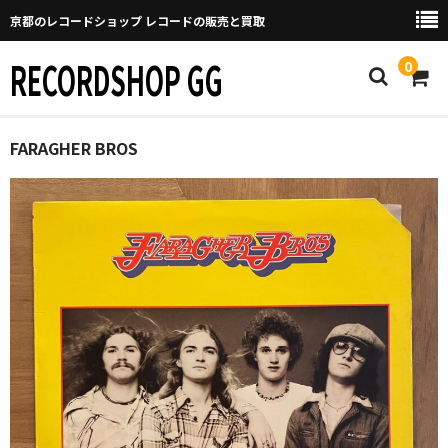
京都のレコードショップ レコードの販売と買取
RECORDSHOP GG
0
Home
FARAGHER BROS
マイページ
GGについて
買取について
取り置きなどについて
Categories
New Arrivals
新譜