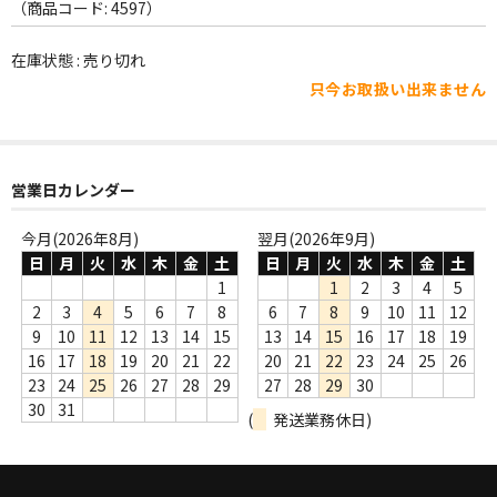
WORLD
（商品コード: 4597）
その他
在庫状態 : 売り切れ
只今お取扱い出来ません
7INC
レア盤（1万円以上）
営業日カレンダー
Webのみ no.1
Webのみ no.2
今月(2026年8月)
翌月(2026年9月)
日
月
火
水
木
金
土
日
月
火
水
木
金
土
Webのみ no.3
1
1
2
3
4
5
2
3
4
5
6
7
8
6
7
8
9
10
11
12
Webのみ no.4
9
10
11
12
13
14
15
13
14
15
16
17
18
19
16
17
18
19
20
21
22
20
21
22
23
24
25
26
売り切れ
23
24
25
26
27
28
29
27
28
29
30
30
31
(
発送業務休日)
Help
送料