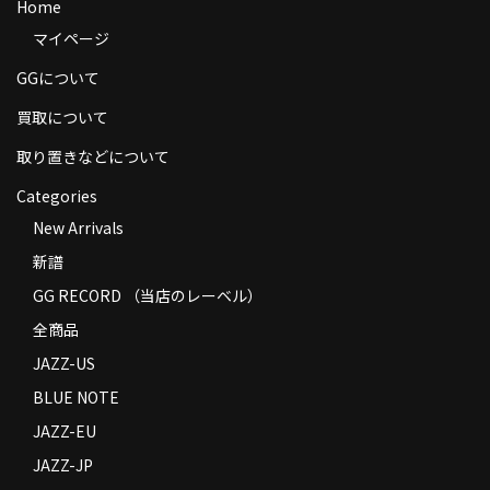
Home
商品の発送
マイページ
お支払い方法
GGについて
返品
買取について
取り置きなどについて
コンディション
Categories
Privacy Policy
New Arrivals
特定商取引法に基づく表示
新譜
GG RECORD （当店のレーベル）
Contact
全商品
JAZZ-US
BLUE NOTE
JAZZ-EU
JAZZ-JP