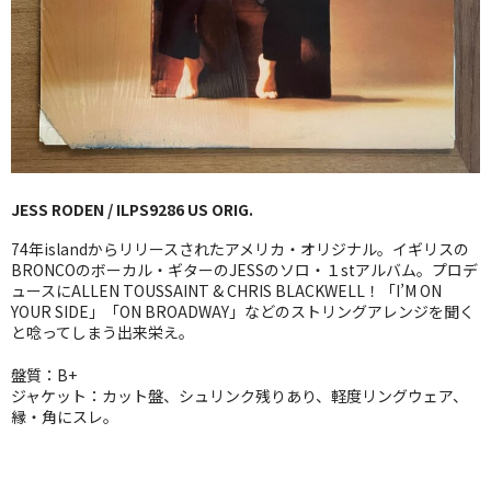
GG RECORD （当店のレーベル）
全商品
JAZZ-US
BLUE NOTE
JESS RODEN / ILPS9286 US ORIG.
JAZZ-EU
74年islandからリリースされたアメリカ・オリジナル。イギリスの
JAZZ-JP
BRONCOのボーカル・ギターのJESSのソロ・１stアルバム。プロデ
ュースにALLEN TOUSSAINT & CHRIS BLACKWELL！「I’M ON
YOUR SIDE」「ON BROADWAY」などのストリングアレンジを聞く
JAZZ-VOCAL
と唸ってしまう出来栄え。
J-POP
盤質：B+
ジャケット：カット盤、シュリンク残りあり、軽度リングウェア、
ROCK
縁・角にスレ。
FOLK,SSW