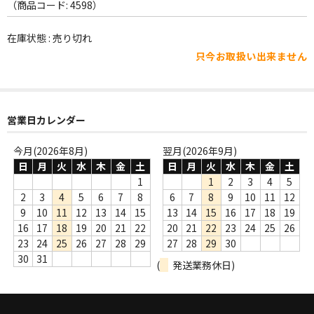
WORLD
（商品コード: 4598）
その他
在庫状態 : 売り切れ
只今お取扱い出来ません
7INC
レア盤（1万円以上）
営業日カレンダー
Webのみ no.1
Webのみ no.2
今月(2026年8月)
翌月(2026年9月)
日
月
火
水
木
金
土
日
月
火
水
木
金
土
Webのみ no.3
1
1
2
3
4
5
2
3
4
5
6
7
8
6
7
8
9
10
11
12
Webのみ no.4
9
10
11
12
13
14
15
13
14
15
16
17
18
19
16
17
18
19
20
21
22
20
21
22
23
24
25
26
売り切れ
23
24
25
26
27
28
29
27
28
29
30
30
31
(
発送業務休日)
Help
送料