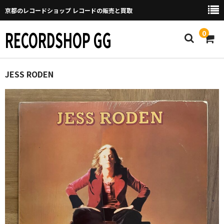
京都のレコードショップ レコードの販売と買取
RECORDSHOP GG
0
Home
JESS RODEN
マイページ
GGについて
買取について
取り置きなどについて
Categories
New Arrivals
新譜