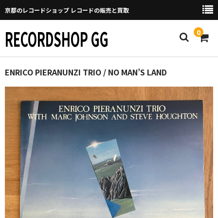
京都のレコードショップ レコードの販売と買取
RECORDSHOP GG
0
Home
ENRICO PIERANUNZI TRIO / NO MAN’S LAND
マイページ
GGについて
買取について
取り置きなどについて
Categories
New Arrivals
新譜