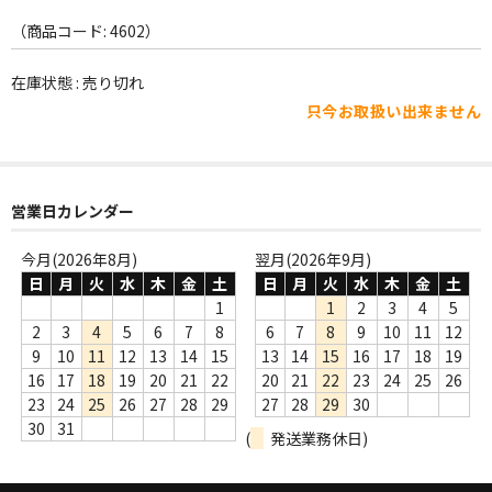
WORLD
（商品コード: 4602）
その他
在庫状態 : 売り切れ
7INC
只今お取扱い出来ません
レア盤（1万円以上）
Webのみ no.1
営業日カレンダー
Webのみ no.2
今月(2026年8月)
翌月(2026年9月)
Webのみ no.3
日
月
火
水
木
金
土
日
月
火
水
木
金
土
1
1
2
3
4
5
Webのみ no.4
2
3
4
5
6
7
8
6
7
8
9
10
11
12
9
10
11
12
13
14
15
13
14
15
16
17
18
19
売り切れ
16
17
18
19
20
21
22
20
21
22
23
24
25
26
23
24
25
26
27
28
29
27
28
29
30
Help
30
31
(
発送業務休日)
送料