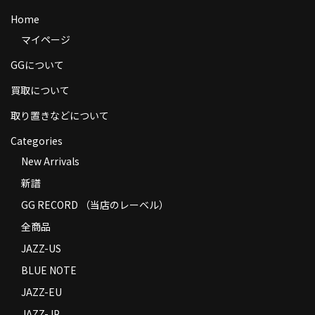
商品の発送
Home
マイページ
お支払い方法
GGについて
返品
買取について
コンディション
取り置きなどについて
Privacy Policy
Categories
New Arrivals
特定商取引法に基づく表示
新譜
Contact
GG RECORD （当店のレーベル）
全商品
JAZZ-US
BLUE NOTE
JAZZ-EU
JAZZ-JP