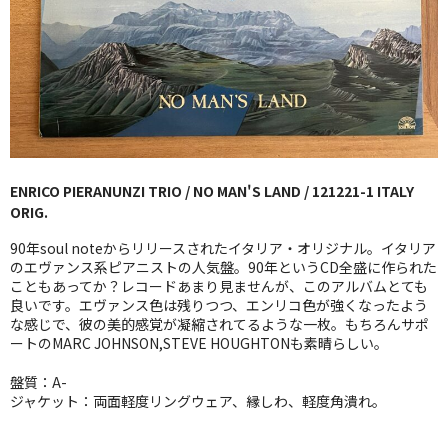
GG RECORD （当店のレーベル）
全商品
JAZZ-US
BLUE NOTE
ENRICO PIERANUNZI TRIO / NO MAN'S LAND / 121221-1 ITALY
JAZZ-EU
ORIG.
JAZZ-JP
90年soul noteからリリースされたイタリア・オリジナル。イタリア
のエヴァンス系ピアニストの人気盤。90年というCD全盛に作られた
JAZZ-VOCAL
こともあってか？レコードあまり見ませんが、このアルバムとても
良いです。エヴァンス色は残りつつ、エンリコ色が強くなったよう
な感じで、彼の美的感覚が凝縮されてるような一枚。もちろんサポ
J-POP
ートのMARC JOHNSON,STEVE HOUGHTONも素晴らしい。
ROCK
盤質：A-
ジャケット：両面軽度リングウェア、縁しわ、軽度角潰れ。
FOLK,SSW