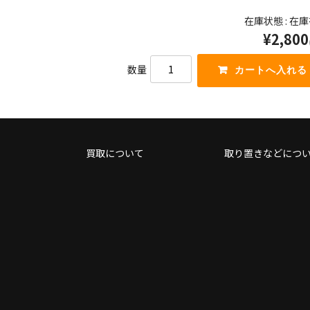
っ
キ
在庫状態 : 在
て
ー
¥2,800
く
を
だ
使
さ
っ
数量
い。
て
く
だ
さ
い。
買取について
取り置きなどにつ