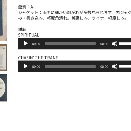
盤質：A-
ジャケット：両面に細かい剥がれが多数見られます。内ジャ
み・書き込み、軽度角潰れ。帯裏しみ、ライナー軽度しみ。
試聴
SPIRITUAL
音
ボ
00:00
00:00
声
リ
プ
ュ
レ
ー
CHASIN’ THE TRANE
ー
音
ム
ボ
ヤ
00:00
00:00
声
調
リ
ー
プ
節
ュ
レ
に
ー
ー
は
ム
ヤ
上
調
ー
下
節
矢
に
印
は
キ
上
ー
下
を
矢
使
印