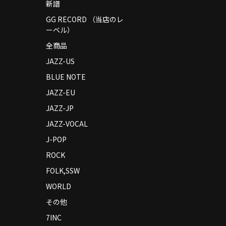
新譜
GG RECORD （当店のレ
ーベル）
全商品
JAZZ-US
BLUE NOTE
JAZZ-EU
JAZZ-JP
JAZZ-VOCAL
J-POP
ROCK
FOLK,SSW
WORLD
その他
7INC