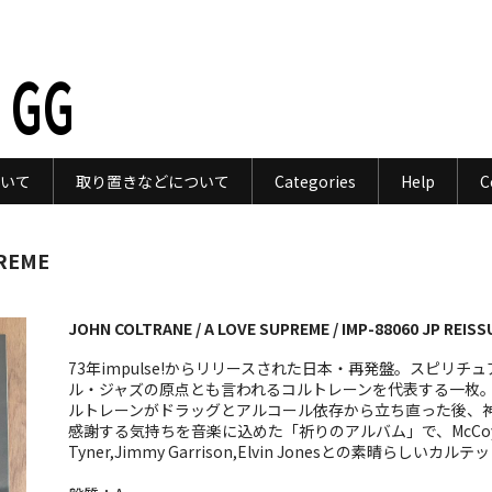
 GG
いて
取り置きなどについて
Categories
Help
C
PREME
JOHN COLTRANE / A LOVE SUPREME / IMP-88060 JP REISS
73年impulse!からリリースされた日本・再発盤。スピリチュ
ル・ジャズの原点とも言われるコルトレーンを代表する一枚
ルトレーンがドラッグとアルコール依存から立ち直った後、
感謝する気持ちを音楽に込めた「祈りのアルバム」で、McCo
Tyner,Jimmy Garrison,Elvin Jonesとの素晴らしいカルテ