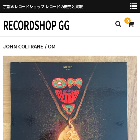
京都のレコードショップ レコードの販売と買取
RECORDSHOP GG
0
Home
JOHN COLTRANE / OM
マイページ
GGについて
買取について
取り置きなどについて
Categories
New Arrivals
新譜