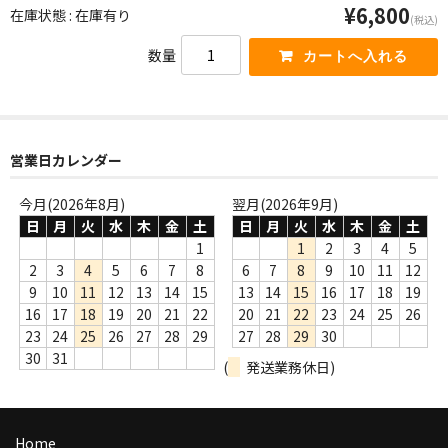
¥6,800
在庫状態 : 在庫有り
商品の発送
(税込)
数量
お支払い方法
返品
コンディション
営業日カレンダー
Privacy Policy
今月(2026年8月)
翌月(2026年9月)
日
月
火
水
木
金
土
日
月
火
水
木
金
土
特定商取引法に基づく表示
1
1
2
3
4
5
2
3
4
5
6
7
8
6
7
8
9
10
11
12
Contact
9
10
11
12
13
14
15
13
14
15
16
17
18
19
16
17
18
19
20
21
22
20
21
22
23
24
25
26
23
24
25
26
27
28
29
27
28
29
30
30
31
(
発送業務休日)
Home