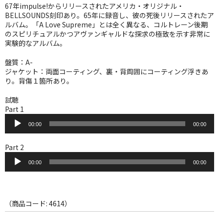
WORLD
67年impulse!からリリースされたアメリカ・オリジナル・
BELLSOUNDS刻印あり。65年に録音し、彼の死後リリースされたア
その他
ルバム。「A Love Supreme」とは全く異なる、コルトレーン後期
のスピリチュアルかつアヴァンギャルドな探求の極致を示す非常に
実験的なアルバム。
7INC
盤質：A-
レア盤（1万円以上）
ジャケット：両面コーティング、裏・背周囲にコーティング浮きあ
り。背傷１箇所あり。
Webのみ no.1
試聴
Webのみ no.2
Part 1
音
Webのみ no.3
00:00
00:00
声
プ
レ
Webのみ no.4
Part 2
ー
音
ヤ
00:00
00:00
声
売り切れ
ー
プ
レ
Help
ー
ヤ
（商品コード: 4614）
送料
ー