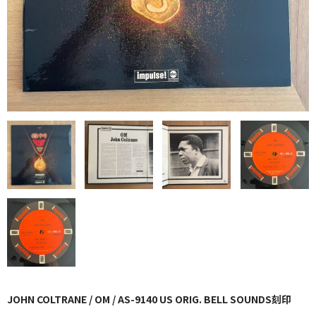
GG RECORD （当店のレーベル）
全商品
JAZZ-US
BLUE NOTE
JAZZ-EU
JAZZ-JP
JAZZ-VOCAL
J-POP
ROCK
FOLK,SSW
JOHN COLTRANE / OM / AS-9140 US ORIG. BELL SOUNDS刻印