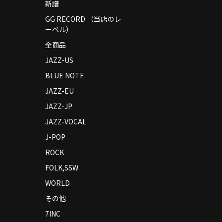
新譜
GG RECORD （当店のレ
ーベル）
全商品
JAZZ-US
BLUE NOTE
JAZZ-EU
JAZZ-JP
JAZZ-VOCAL
J-POP
ROCK
FOLK,SSW
WORLD
その他
7INC