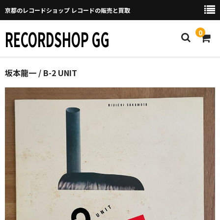
京都のレコードショップ レコードの販売と買取
RECORDSHOP GG
0
Home
坂本龍一 / B-2 UNIT
マイページ
GGについて
買取について
取り置きなどについて
Categories
New Arrivals
新譜