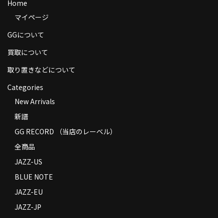
Home
商品の発送
マイページ
お支払い方法
GGについて
返品
買取について
取り置きなどについて
コンディション
Categories
Privacy Policy
New Arrivals
特定商取引法に基づく表示
新譜
GG RECORD （当店のレーベル）
Contact
全商品
JAZZ-US
BLUE NOTE
JAZZ-EU
JAZZ-JP