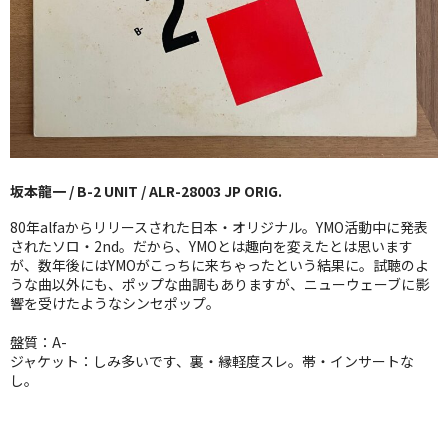
GG RECORD （当店のレーベル）
全商品
JAZZ-US
BLUE NOTE
坂本龍一 / B-2 UNIT / ALR-28003 JP ORIG.
JAZZ-EU
80年alfaからリリースされた日本・オリジナル。YMO活動中に発表
JAZZ-JP
されたソロ・2nd。だから、YMOとは趣向を変えたとは思います
が、数年後にはYMOがこっちに来ちゃったという結果に。試聴のよ
うな曲以外にも、ポップな曲調もありますが、ニューウェーブに影
JAZZ-VOCAL
響を受けたようなシンセポップ。
J-POP
盤質：A-
ジャケット：しみ多いです、裏・縁軽度スレ。帯・インサートな
ROCK
し。
FOLK,SSW