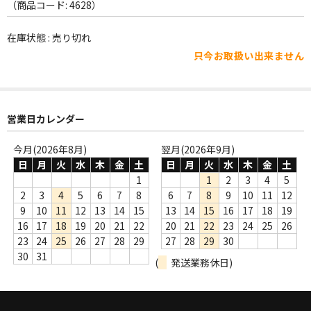
WORLD
（商品コード: 4628）
その他
在庫状態 : 売り切れ
只今お取扱い出来ません
7INC
レア盤（1万円以上）
営業日カレンダー
Webのみ no.1
Webのみ no.2
今月(2026年8月)
翌月(2026年9月)
日
月
火
水
木
金
土
日
月
火
水
木
金
土
Webのみ no.3
1
1
2
3
4
5
2
3
4
5
6
7
8
6
7
8
9
10
11
12
Webのみ no.4
9
10
11
12
13
14
15
13
14
15
16
17
18
19
16
17
18
19
20
21
22
20
21
22
23
24
25
26
売り切れ
23
24
25
26
27
28
29
27
28
29
30
30
31
(
発送業務休日)
Help
送料