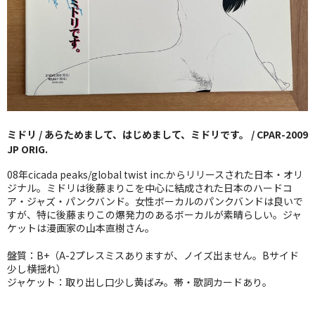
GG RECORD （当店のレーベル）
全商品
JAZZ-US
BLUE NOTE
ミドリ / あらためまして、はじめまして、ミドリです。 / CPAR-2009
JAZZ-EU
JP ORIG.
JAZZ-JP
08年cicada peaks/global twist inc.からリリースされた日本・オリ
ジナル。ミドリは後藤まりこを中心に結成された日本のハードコ
JAZZ-VOCAL
ア・ジャズ・パンクバンド。女性ボーカルのパンクバンドは良いで
すが、特に後藤まりこの爆発力のあるボーカルが素晴らしい。ジャ
ケットは漫画家の山本直樹さん。
J-POP
盤質：B+（A-2プレスミスありますが、ノイズ出ません。Bサイド
ROCK
少し横揺れ）
ジャケット：取り出し口少し黄ばみ。帯・歌詞カードあり。
FOLK,SSW