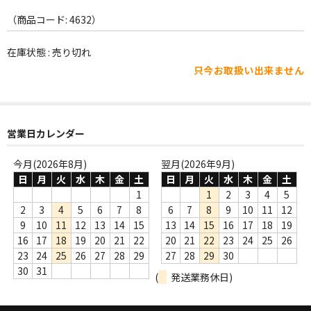
WORLD
（商品コード: 4632）
その他
在庫状態 : 売り切れ
7INC
只今お取扱い出来ません
レア盤（1万円以上）
Webのみ no.1
営業日カレンダー
Webのみ no.2
今月(2026年8月)
翌月(2026年9月)
Webのみ no.3
日
月
火
水
木
金
土
日
月
火
水
木
金
土
1
1
2
3
4
5
Webのみ no.4
2
3
4
5
6
7
8
6
7
8
9
10
11
12
9
10
11
12
13
14
15
13
14
15
16
17
18
19
売り切れ
16
17
18
19
20
21
22
20
21
22
23
24
25
26
23
24
25
26
27
28
29
27
28
29
30
Help
30
31
(
発送業務休日)
送料