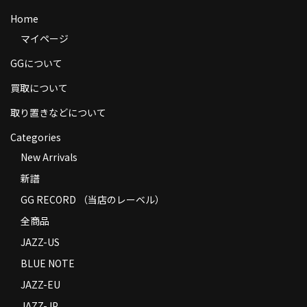
商品の発送
Home
マイページ
お支払い方法
GGについて
返品
買取について
コンディション
取り置きなどについて
Privacy Policy
Categories
New Arrivals
特定商取引法に基づく表示
新譜
Contact
GG RECORD （当店のレーベル）
全商品
JAZZ-US
BLUE NOTE
JAZZ-EU
JAZZ-JP