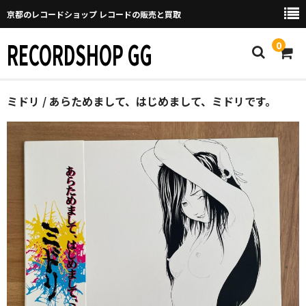
京都のレコードショップ レコードの販売と買取
RECORDSHOP GG
0
Home
ミドリ / あらためまして、はじめまして、ミドリです。
マイページ
GGについて
買取について
取り置きなどについて
Categories
New Arrivals
新譜