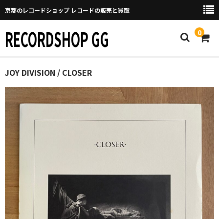
京都のレコードショップ レコードの販売と買取
RECORDSHOP GG
0
Home
JOY DIVISION / CLOSER
マイページ
GGについて
買取について
取り置きなどについて
Categories
New Arrivals
新譜