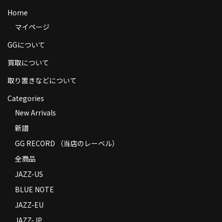
商品の発送
Home
マイページ
お支払い方法
GGについて
返品
買取について
コンディション
取り置きなどについて
Privacy Policy
Categories
New Arrivals
特定商取引法に基づく表示
新譜
Contact
GG RECORD （当店のレーベル）
全商品
JAZZ-US
BLUE NOTE
JAZZ-EU
JAZZ-JP