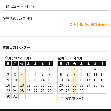
WORLD
（商品コード: 4654）
その他
在庫状態 : 売り切れ
7INC
只今お取扱い出来ません
レア盤（1万円以上）
Webのみ no.1
営業日カレンダー
Webのみ no.2
今月(2026年8月)
翌月(2026年9月)
日
月
火
水
木
金
土
日
月
火
水
木
金
土
Webのみ no.3
1
1
2
3
4
5
Webのみ no.4
2
3
4
5
6
7
8
6
7
8
9
10
11
12
9
10
11
12
13
14
15
13
14
15
16
17
18
19
売り切れ
16
17
18
19
20
21
22
20
21
22
23
24
25
26
23
24
25
26
27
28
29
27
28
29
30
Help
30
31
(
発送業務休日)
送料