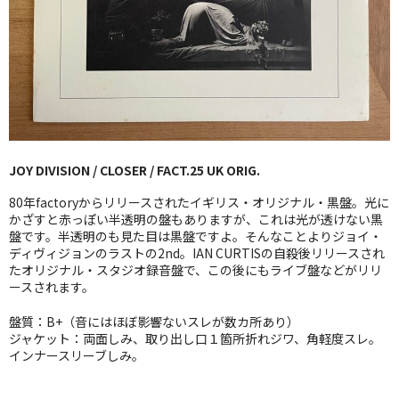
GG RECORD （当店のレーベル）
全商品
JAZZ-US
BLUE NOTE
JOY DIVISION / CLOSER / FACT.25 UK ORIG.
JAZZ-EU
80年factoryからリリースされたイギリス・オリジナル・黒盤。光に
JAZZ-JP
かざすと赤っぽい半透明の盤もありますが、これは光が透けない黒
盤です。半透明のも見た目は黒盤ですよ。そんなことよりジョイ・
ディヴィジョンのラストの2nd。IAN CURTISの自殺後リリースされ
JAZZ-VOCAL
たオリジナル・スタジオ録音盤で、この後にもライブ盤などがリリ
ースされます。
J-POP
盤質：B+（音にはほぼ影響ないスレが数カ所あり）
ROCK
ジャケット：両面しみ、取り出し口１箇所折れジワ、角軽度スレ。
インナースリーブしみ。
FOLK,SSW