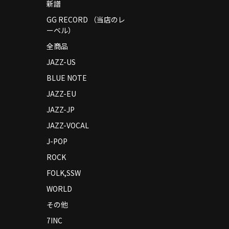
新譜
GG RECORD （当店のレ
ーベル）
全商品
JAZZ-US
BLUE NOTE
JAZZ-EU
JAZZ-JP
JAZZ-VOCAL
J-POP
ROCK
FOLK,SSW
WORLD
その他
7INC