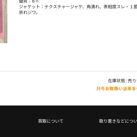
盤質：B＋
ジャケット：テクスチャージャケ、角潰れ、表軽度スレ・１
折れジワ。
在庫状態 : 売
只今お取扱い出来ま
買取について
取り置きなどにつ