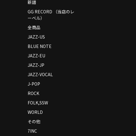
新譜
GG RECORD （当店のレ
ーベル）
全商品
JAZZ-US
BLUE NOTE
JAZZ-EU
JAZZ-JP
JAZZ-VOCAL
J-POP
ROCK
FOLK,SSW
WORLD
その他
7INC