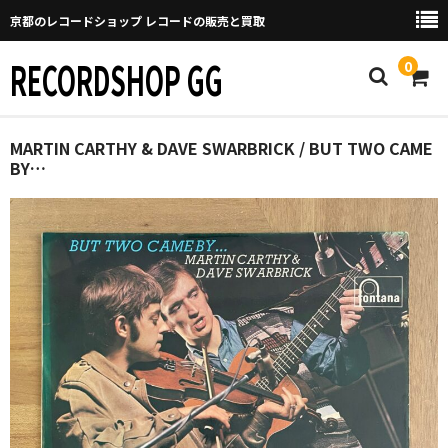
京都のレコードショップ レコードの販売と買取
RECORDSHOP GG
0
Home
MARTIN CARTHY & DAVE SWARBRICK / BUT TWO CAME
BY…
マイページ
GGについて
買取について
取り置きなどについて
Categories
New Arrivals
新譜