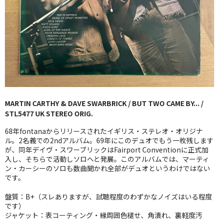
GG RECORD （当店のレーベル）
全商品
JAZZ-US
BLUE NOTE
JAZZ-EU
MARTIN CARTHY & DAVE SWARBRICK / BUT TWO CAME BY... /
STL5477 UK STEREO ORIG.
JAZZ-JP
68年fontanaからリリースされたイギリス・ステレオ・オリジナ
JAZZ-VOCAL
ル。2名義での2ndアルバム。69年にこのデュオでもう一枚残します
が、同年デイヴ・スワーブリックはFairport Conventionに正式加
入し、そちらで活動しソロへと発展。このアルバムでは、マーティ
J-POP
ン・カーシーのソロも数曲聞かれ全部がデュオというわけではない
です。
ROCK
盤質：B+（スレありますが、試聴程度のわずかなノイズはいる程度
FOLK,SSW
です）
ジャケット：表コーティング・縁周囲色褪せ、角潰れ、裏軽度汚