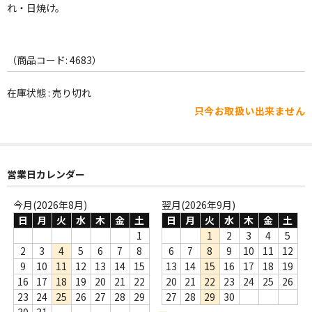
WORLD
れ・日焼け。
その他
（商品コード: 4683）
7INC
レア盤（1万円以上）
在庫状態 : 売り切れ
只今お取扱い出来ません
Webのみ no.1
Webのみ no.2
営業日カレンダー
Webのみ no.3
今月(2026年8月)
翌月(2026年9月)
Webのみ no.4
日
月
火
水
木
金
土
日
月
火
水
木
金
土
1
1
2
3
4
5
売り切れ
2
3
4
5
6
7
8
6
7
8
9
10
11
12
9
10
11
12
13
14
15
13
14
15
16
17
18
19
Help
16
17
18
19
20
21
22
20
21
22
23
24
25
26
送料
23
24
25
26
27
28
29
27
28
29
30