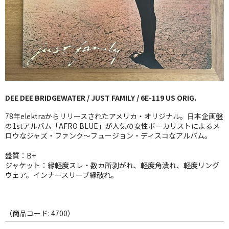
GG RECORD （当店のレーベル）
全商品
JAZZ-US
BLUE NOTE
DEE DEE BRIDGEWATER / JUST FAMILY / 6E-119 US ORIG.
JAZZ-EU
78年elektraからリリースされたアメリカ・オリジナル。日本企画盤
JAZZ-JP
の1stアルバム「AFRO BLUE」が人気の女性ボーカリストによるメ
ロウなジャズ・ファンク〜フュージョン・ディスコなアルバム。
JAZZ-VOCAL
盤質：B+
ジャケット：縁軽度スレ・数カ所剥がれ、軽度角潰れ、軽度リング
J-POP
ウェア。インナースリーブ縁破れ。
ROCK
FOLK,SSW
（商品コード: 4700）