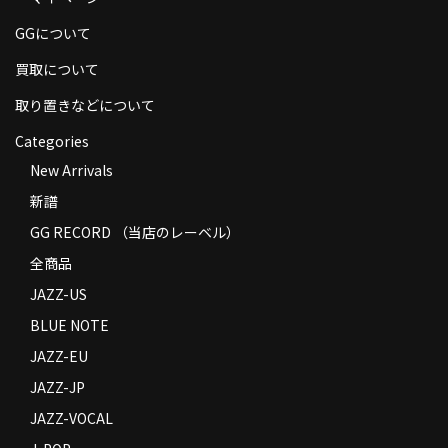
商品の発送
GGについて
お支払い方法
買取について
返品
取り置きなどについて
Categories
コンディション
New Arrivals
Privacy Policy
新譜
特定商取引法に基づく表示
GG RECORD （当店のレーベル）
全商品
Contact
JAZZ-US
BLUE NOTE
JAZZ-EU
JAZZ-JP
JAZZ-VOCAL