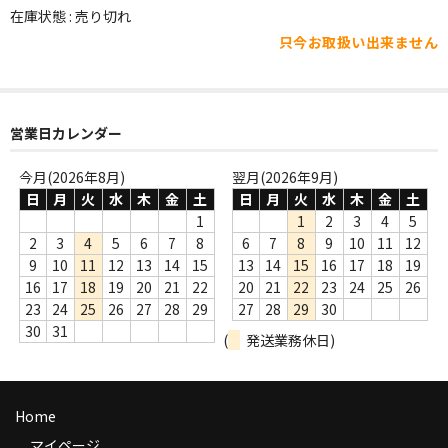
WORLD
在庫状態 : 売り切れ
只今お取扱い出来ません
その他
7INC
レア盤（1万円以上）
営業日カレンダー
Webのみ no.1
今月(2026年8月)
翌月(2026年9月)
日
月
火
水
木
金
土
日
月
火
水
木
金
土
Webのみ no.2
1
1
2
3
4
5
2
3
4
5
6
7
8
6
7
8
9
10
11
12
Webのみ no.3
9
10
11
12
13
14
15
13
14
15
16
17
18
19
16
17
18
19
20
21
22
20
21
22
23
24
25
26
Webのみ no.4
23
24
25
26
27
28
29
27
28
29
30
30
31
(
発送業務休日)
売り切れ
Help
Home
送料
マイページ