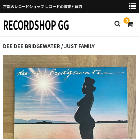
京都のレコードショップ レコードの販売と買取
RECORDSHOP GG
0
Home
DEE DEE BRIDGEWATER / JUST FAMILY
マイページ
GGについて
買取について
取り置きなどについて
Categories
New Arrivals
新譜