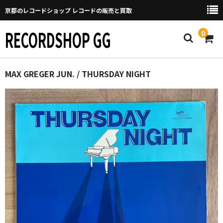
京都のレコードショップ レコードの販売と買取
RECORDSHOP GG
0
Home
MAX GREGER JUN. / THURSDAY NIGHT
マイページ
GGについて
買取について
取り置きなどについて
Categories
New Arrivals
新譜