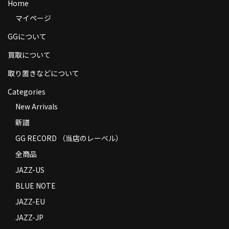
Home
商品の発送
マイページ
お支払い方法
GGについて
返品
買取について
取り置きなどについて
コンディション
Categories
Privacy Policy
New Arrivals
特定商取引法に基づく表示
新譜
GG RECORD （当店のレーベル）
Contact
全商品
JAZZ-US
BLUE NOTE
JAZZ-EU
JAZZ-JP