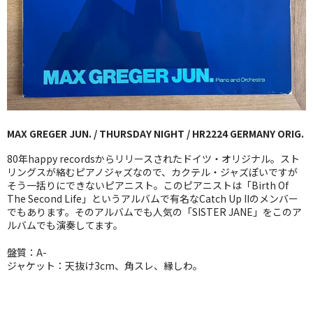
GG RECORD （当店のレーベル）
全商品
JAZZ-US
BLUE NOTE
MAX GREGER JUN. / THURSDAY NIGHT / HR2224 GERMANY ORIG.
JAZZ-EU
80年happy recordsからリリースされたドイツ・オリジナル。スト
JAZZ-JP
リングスが絡むピアノジャズなので、カクテル・ジャズぽいですが
そう一括りにできないピアニスト。このピアニストは「Birth Of
The Second Life」というアルバムで有名なCatch Up IIのメンバー
JAZZ-VOCAL
でもあります。そのアルバムでも人気の「SISTER JANE」をこのア
ルバムでも演奏してます。
J-POP
盤質：A-
ROCK
ジャケット：天抜け3cm、角スレ、縁しわ。
FOLK,SSW