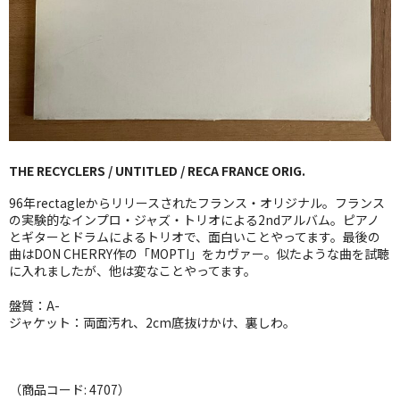
GG RECORD （当店のレーベル）
全商品
JAZZ-US
BLUE NOTE
THE RECYCLERS / UNTITLED / RECA FRANCE ORIG.
JAZZ-EU
96年rectagleからリリースされたフランス・オリジナル。フランス
JAZZ-JP
の実験的なインプロ・ジャズ・トリオによる2ndアルバム。ピアノ
とギターとドラムによるトリオで、面白いことやってます。最後の
曲はDON CHERRY作の「MOPTI」をカヴァー。似たような曲を試聴
JAZZ-VOCAL
に入れましたが、他は変なことやってます。
J-POP
盤質：A-
ジャケット：両面汚れ、2cm底抜けかけ、裏しわ。
ROCK
FOLK,SSW
（商品コード: 4707）