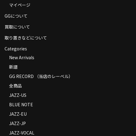
マイページ
商品の発送
GGについて
お支払い方法
買取について
返品
取り置きなどについて
コンディション
Categories
Privacy Policy
New Arrivals
新譜
特定商取引法に基づく表示
GG RECORD （当店のレーベル）
Contact
全商品
JAZZ-US
BLUE NOTE
JAZZ-EU
JAZZ-JP
JAZZ-VOCAL