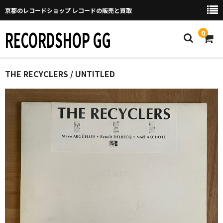
京都のレコードショップ レコードの販売と買取
RECORDSHOP GG
0
Home
THE RECYCLERS / UNTITLED
マイページ
GGについて
買取について
取り置きなどについて
Categories
New Arrivals
新譜