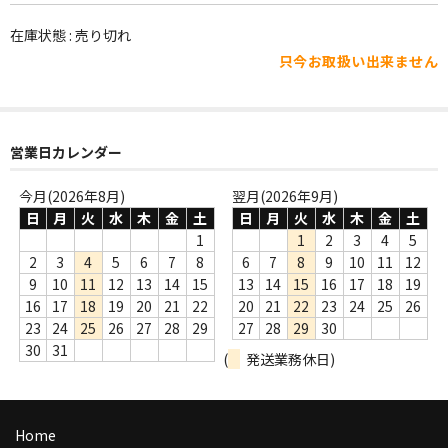
WORLD
在庫状態 : 売り切れ
その他
只今お取扱い出来ません
7INC
レア盤（1万円以上）
営業日カレンダー
Webのみ no.1
今月(2026年8月)
翌月(2026年9月)
Webのみ no.2
日
月
火
水
木
金
土
日
月
火
水
木
金
土
1
1
2
3
4
5
Webのみ no.3
2
3
4
5
6
7
8
6
7
8
9
10
11
12
9
10
11
12
13
14
15
13
14
15
16
17
18
19
Webのみ no.4
16
17
18
19
20
21
22
20
21
22
23
24
25
26
23
24
25
26
27
28
29
27
28
29
30
売り切れ
30
31
(
発送業務休日)
Help
送料
Home