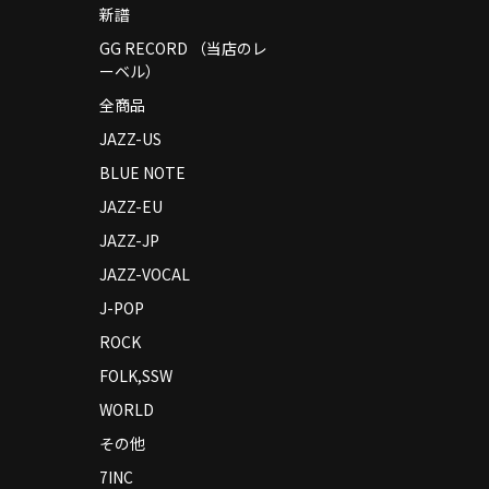
新譜
GG RECORD （当店のレ
ーベル）
全商品
JAZZ-US
BLUE NOTE
JAZZ-EU
JAZZ-JP
JAZZ-VOCAL
J-POP
ROCK
FOLK,SSW
WORLD
その他
7INC