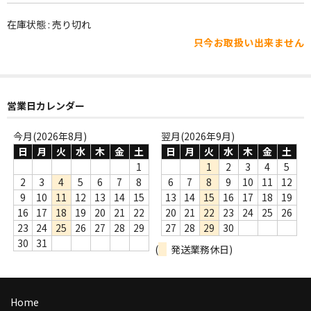
WORLD
在庫状態 : 売り切れ
その他
只今お取扱い出来ません
7INC
レア盤（1万円以上）
営業日カレンダー
Webのみ no.1
今月(2026年8月)
翌月(2026年9月)
Webのみ no.2
日
月
火
水
木
金
土
日
月
火
水
木
金
土
1
1
2
3
4
5
Webのみ no.3
2
3
4
5
6
7
8
6
7
8
9
10
11
12
9
10
11
12
13
14
15
13
14
15
16
17
18
19
Webのみ no.4
16
17
18
19
20
21
22
20
21
22
23
24
25
26
23
24
25
26
27
28
29
27
28
29
30
売り切れ
30
31
(
発送業務休日)
Help
送料
Home