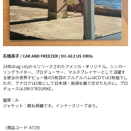
GG RECORD （当店のレーベル）
全商品
JAZZ-US
BLUE NOTE
石橋英子 / CAR AND FREEZER / DC-612 US ORIG.
JAZZ-EU
14年drag cityからリリースされたアメリカ・オリジナル。シンガー
JAZZ-JP
ソングライター、プロデューサー、マルチプレイヤーとして活躍す
る彼女の世界デビュー後の5枚目のフルアルバムはCDでは2枚組でし
たが、アナログは1枚にして日本語・英語を織り交ぜたものに。プロ
JAZZ-VOCAL
デュースはJIM O’ROURKE。
J-POP
盤質：A-
ジャケット：概ね綺麗です。インナースリーブあり。
ROCK
FOLK,SSW
（商品コード: 4719）