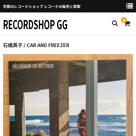
京都のレコードショップ レコードの販売と買取
RECORDSHOP GG
0
Home
石橋英子 / CAR AND FREEZER
マイページ
GGについて
買取について
取り置きなどについて
Categories
New Arrivals
新譜