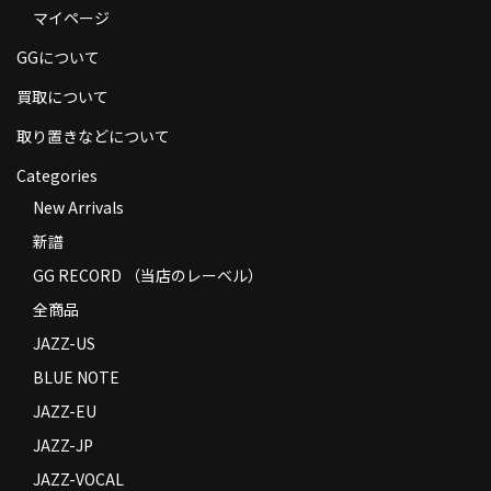
マイページ
商品の発送
GGについて
お支払い方法
買取について
返品
取り置きなどについて
コンディション
Categories
Privacy Policy
New Arrivals
新譜
特定商取引法に基づく表示
GG RECORD （当店のレーベル）
Contact
全商品
JAZZ-US
BLUE NOTE
JAZZ-EU
JAZZ-JP
JAZZ-VOCAL