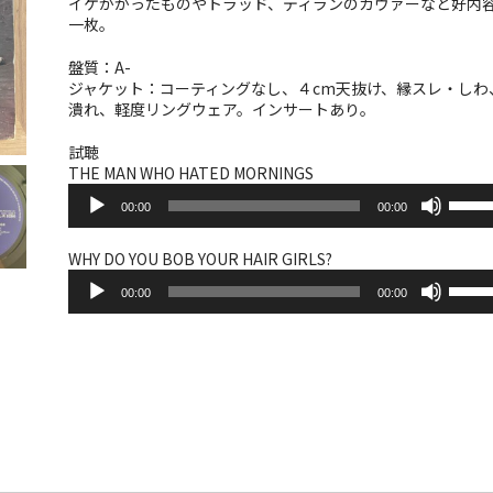
イケがかったものやトラッド、ディランのカヴァーなど好内
一枚。
盤質：A-
ジャケット：コーティングなし、４cm天抜け、縁スレ・しわ
潰れ、軽度リングウェア。インサートあり。
試聴
THE MAN WHO HATED MORNINGS
音
ボ
00:00
00:00
声
リ
プ
ュ
レ
ー
WHY DO YOU BOB YOUR HAIR GIRLS?
ー
音
ム
ボ
ヤ
00:00
00:00
声
調
リ
ー
プ
節
ュ
レ
に
ー
ー
は
ム
ヤ
上
調
ー
下
節
矢
に
印
は
キ
上
ー
下