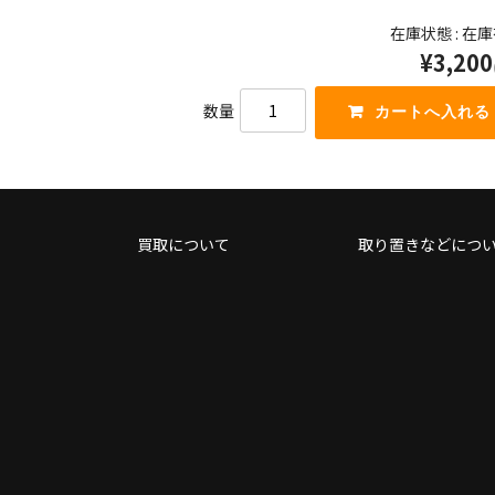
を
矢
在庫状態 : 在
使
印
¥3,200
っ
キ
て
ー
く
を
数量
だ
使
さ
っ
い。
て
く
だ
さ
買取について
取り置きなどにつ
い。