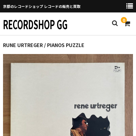
京都のレコードショップ レコードの販売と買取
RECORDSHOP GG
0
Home
RUNE URTREGER / PIANOS PUZZLE
マイページ
GGについて
買取について
取り置きなどについて
Categories
New Arrivals
新譜