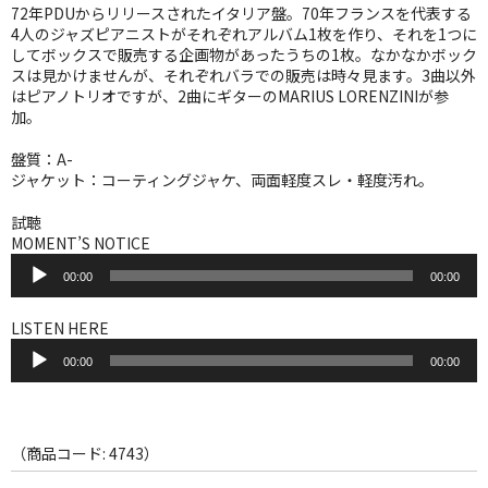
WORLD
72年PDUからリリースされたイタリア盤。70年フランスを代表する
4人のジャズピアニストがそれぞれアルバム1枚を作り、それを1つに
その他
してボックスで販売する企画物があったうちの1枚。なかなかボック
スは見かけませんが、それぞれバラでの販売は時々見ます。3曲以外
はピアノトリオですが、2曲にギターのMARIUS LORENZINIが参
7INC
加。
レア盤（1万円以上）
盤質：A-
ジャケット：コーティングジャケ、両面軽度スレ・軽度汚れ。
Webのみ no.1
試聴
Webのみ no.2
MOMENT’S NOTICE
音
Webのみ no.3
00:00
00:00
声
プ
レ
Webのみ no.4
LISTEN HERE
ー
音
ヤ
00:00
00:00
声
売り切れ
ー
プ
レ
Help
ー
ヤ
（商品コード: 4743）
送料
ー