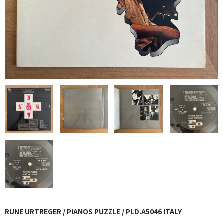
GG RECORD （当店のレーベル）
全商品
JAZZ-US
BLUE NOTE
JAZZ-EU
JAZZ-JP
JAZZ-VOCAL
J-POP
ROCK
FOLK,SSW
RUNE URTREGER / PIANOS PUZZLE / PLD.A5046 ITALY