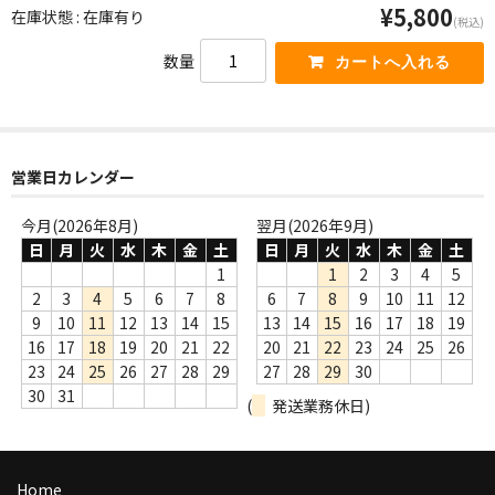
¥5,800
在庫状態 : 在庫有り
商品の発送
(税込)
数量
お支払い方法
返品
コンディション
営業日カレンダー
Privacy Policy
今月(2026年8月)
翌月(2026年9月)
日
月
火
水
木
金
土
日
月
火
水
木
金
土
特定商取引法に基づく表示
1
1
2
3
4
5
2
3
4
5
6
7
8
6
7
8
9
10
11
12
Contact
9
10
11
12
13
14
15
13
14
15
16
17
18
19
16
17
18
19
20
21
22
20
21
22
23
24
25
26
23
24
25
26
27
28
29
27
28
29
30
30
31
(
発送業務休日)
Home