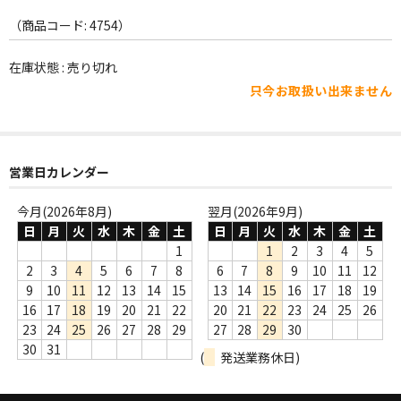
WORLD
（商品コード: 4754）
その他
在庫状態 : 売り切れ
7INC
只今お取扱い出来ません
レア盤（1万円以上）
Webのみ no.1
営業日カレンダー
Webのみ no.2
今月(2026年8月)
翌月(2026年9月)
Webのみ no.3
日
月
火
水
木
金
土
日
月
火
水
木
金
土
1
1
2
3
4
5
Webのみ no.4
2
3
4
5
6
7
8
6
7
8
9
10
11
12
9
10
11
12
13
14
15
13
14
15
16
17
18
19
売り切れ
16
17
18
19
20
21
22
20
21
22
23
24
25
26
23
24
25
26
27
28
29
27
28
29
30
Help
30
31
(
発送業務休日)
送料