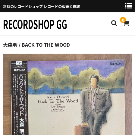
京都のレコードショップ レコードの販売と買取
RECORDSHOP GG
0
Home
大森明 / BACK TO THE WOOD
マイページ
GGについて
買取について
取り置きなどについて
Categories
New Arrivals
新譜