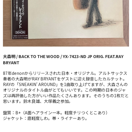
GG RECORD （当店のレーベル）
全商品
JAZZ-US
BLUE NOTE
大森明 / BACK TO THE WOOD / YX-7423-ND JP ORIG. FEAT.RAY
JAZZ-EU
BRYANT
JAZZ-JP
87年denonからリリースされた日本・オリジナル。アルトサックス
奏者の大森明がRAY BRYANTをゲストに迎え録音したカルテット。
JAZZ-VOCAL
RAYの「SNEAKIN’ AROUND」を1曲取り上げてますが、大森さんの
オリジナルのタイトル曲がとてもいいです。この時期の日本のジャ
ズは再評価した方がいい作品たくさんあります。そのうちの1枚だと
J-POP
思います。鈴木良雄、大塚義之参加。
ROCK
盤質：B+（A面ヘアライン一本。軽度チリつくとこあり）
ジャケット：底軽度しわ。帯・ライナーあり。
FOLK,SSW