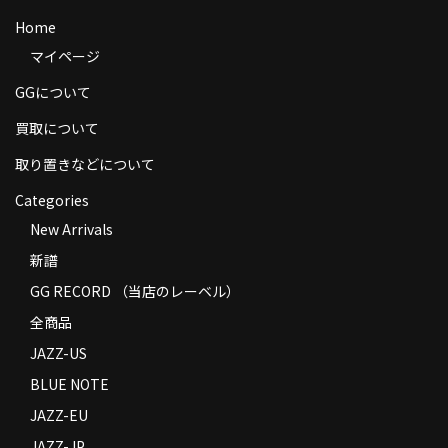
商品の発送
Home
マイページ
お支払い方法
GGについて
返品
買取について
コンディション
取り置きなどについて
Privacy Policy
Categories
New Arrivals
特定商取引法に基づく表示
新譜
Contact
GG RECORD （当店のレーベル）
全商品
JAZZ-US
BLUE NOTE
JAZZ-EU
JAZZ-JP