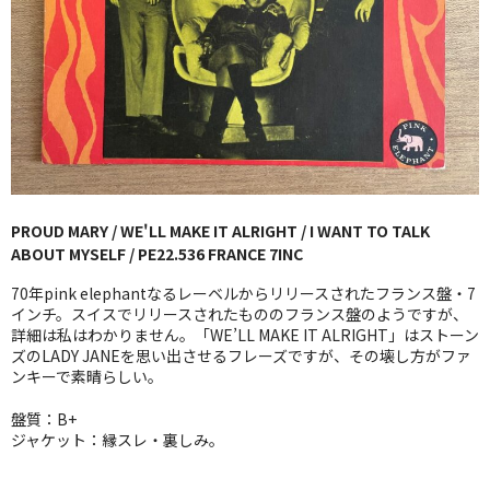
GG RECORD （当店のレーベル）
全商品
JAZZ-US
BLUE NOTE
JAZZ-EU
PROUD MARY / WE'LL MAKE IT ALRIGHT / I WANT TO TALK
ABOUT MYSELF / PE22.536 FRANCE 7INC
JAZZ-JP
70年pink elephantなるレーベルからリリースされたフランス盤・7
JAZZ-VOCAL
インチ。スイスでリリースされたもののフランス盤のようですが、
詳細は私はわかりません。「WE’LL MAKE IT ALRIGHT」はストーン
ズのLADY JANEを思い出させるフレーズですが、その壊し方がファ
J-POP
ンキーで素晴らしい。
ROCK
盤質：B+
ジャケット：縁スレ・裏しみ。
FOLK,SSW