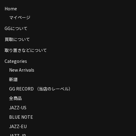
商品の発送
Home
マイページ
お支払い方法
GGについて
返品
買取について
コンディション
取り置きなどについて
Privacy Policy
Categories
特定商取引法に基づく表示
New Arrivals
新譜
Contact
GG RECORD （当店のレーベル）
全商品
JAZZ-US
BLUE NOTE
JAZZ-EU
JAZZ-JP