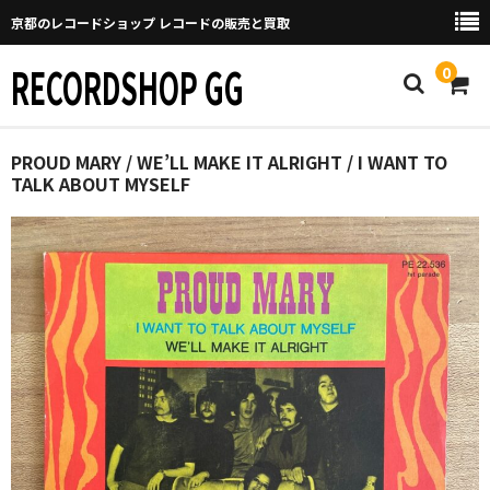
京都のレコードショップ レコードの販売と買取
RECORDSHOP GG
0
Home
PROUD MARY / WE’LL MAKE IT ALRIGHT / I WANT TO
TALK ABOUT MYSELF
マイページ
GGについて
買取について
取り置きなどについて
Categories
New Arrivals
新譜