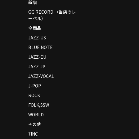
新譜
GG RECORD （当店のレ
ーベル）
全商品
JAZZ-US
BLUE NOTE
JAZZ-EU
JAZZ-JP
JAZZ-VOCAL
J-POP
ROCK
FOLK,SSW
WORLD
その他
7INC