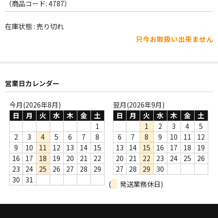
WORLD
（商品コード: 4787）
その他
在庫状態 : 売り切れ
只今お取扱い出来ません
7INC
レア盤（1万円以上）
営業日カレンダー
Webのみ no.1
Webのみ no.2
今月(2026年8月)
翌月(2026年9月)
日
月
火
水
木
金
土
日
月
火
水
木
金
土
Webのみ no.3
1
1
2
3
4
5
2
3
4
5
6
7
8
6
7
8
9
10
11
12
Webのみ no.4
9
10
11
12
13
14
15
13
14
15
16
17
18
19
16
17
18
19
20
21
22
20
21
22
23
24
25
26
売り切れ
23
24
25
26
27
28
29
27
28
29
30
30
31
(
発送業務休日)
Help
送料