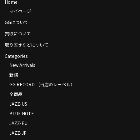
Home
商品の発送
マイページ
お支払い方法
GGについて
返品
買取について
取り置きなどについて
コンディション
Categories
Privacy Policy
New Arrivals
特定商取引法に基づく表示
新譜
GG RECORD （当店のレーベル）
Contact
全商品
JAZZ-US
BLUE NOTE
JAZZ-EU
JAZZ-JP