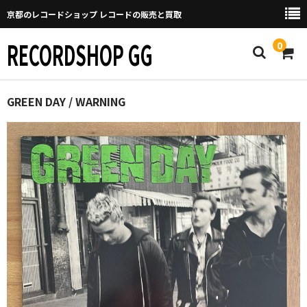
京都のレコードショップ レコードの販売と買取
RECORDSHOP GG
0
Home
GREEN DAY / WARNING
マイページ
GGについて
買取について
取り置きなどについて
Categories
New Arrivals
新譜