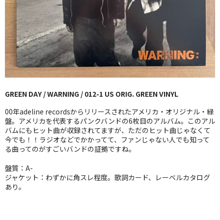
GG RECORD （当店のレーベル）
全商品
JAZZ-US
BLUE NOTE
GREEN DAY / WARNING / 012-1 US ORIG. GREEN VINYL
JAZZ-EU
00年adeline recordsからリリースされたアメリカ・オリジナル・緑
JAZZ-JP
盤。アメリカを代表するパンクバンドの6枚目のアルバム。このアル
バムにもヒット曲が収録されてますが、ただのヒット曲じゃなくて
今でも！！ラジオなどでかかってて、ファンじゃない人でも知って
JAZZ-VOCAL
る曲ってのがすごいバンドの証拠ですね。
J-POP
盤質：A-
ジャケット：わずかに角スレ程度。歌詞カード、レーベルカタログ
ROCK
あり。
FOLK,SSW