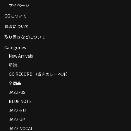
マイページ
商品の発送
GGについて
お支払い方法
買取について
返品
取り置きなどについて
コンディション
Categories
Privacy Policy
New Arrivals
新譜
特定商取引法に基づく表示
GG RECORD （当店のレーベル）
Contact
全商品
JAZZ-US
BLUE NOTE
JAZZ-EU
JAZZ-JP
JAZZ-VOCAL