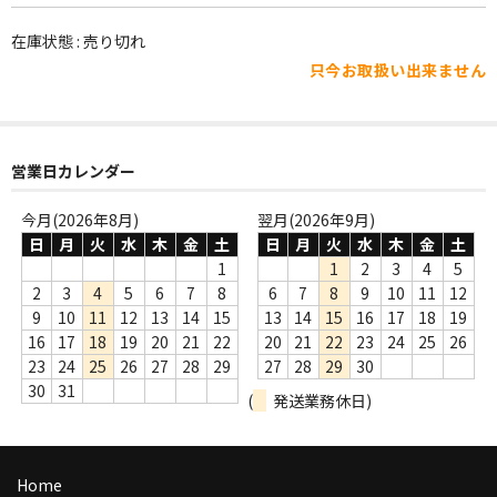
WORLD
在庫状態 : 売り切れ
その他
只今お取扱い出来ません
7INC
レア盤（1万円以上）
営業日カレンダー
Webのみ no.1
今月(2026年8月)
翌月(2026年9月)
Webのみ no.2
日
月
火
水
木
金
土
日
月
火
水
木
金
土
1
1
2
3
4
5
Webのみ no.3
2
3
4
5
6
7
8
6
7
8
9
10
11
12
9
10
11
12
13
14
15
13
14
15
16
17
18
19
Webのみ no.4
16
17
18
19
20
21
22
20
21
22
23
24
25
26
23
24
25
26
27
28
29
27
28
29
30
売り切れ
30
31
(
発送業務休日)
Help
送料
Home