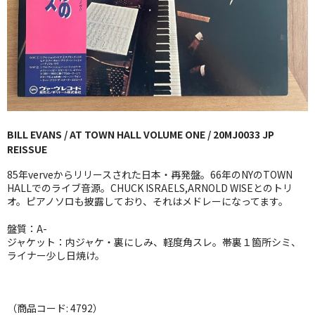
GG RECORD （当店のレーベル）
全商品
JAZZ-US
BLUE NOTE
BILL EVANS / AT TOWN HALL VOLUME ONE / 20MJ0033 JP
JAZZ-EU
REISSUE
JAZZ-JP
85年verveからリリースされた日本・再発盤。66年のNYのTOWN
HALLでのライブ音源。CHUCK ISRAELS,ARNOLD WISEとのトリ
JAZZ-VOCAL
オ。ピアノソロも披露しており、それはメドレーになってます。
盤質：A-
J-POP
ジャケット：内ジャケ・裏にしみ、軽度角スレ。帯裏１箇所シミ、
ライナー少し日焼け。
ROCK
FOLK,SSW
（商品コード: 4792）