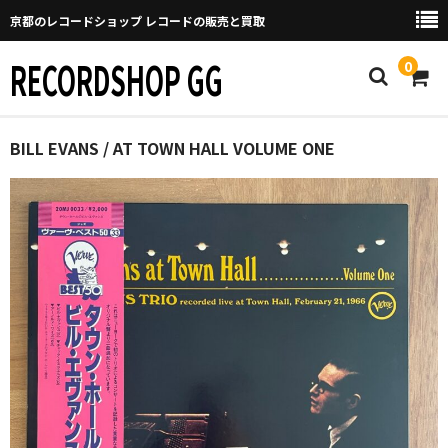
京都のレコードショップ レコードの販売と買取
RECORDSHOP GG
0
Home
BILL EVANS / AT TOWN HALL VOLUME ONE
マイページ
GGについて
買取について
取り置きなどについて
Categories
New Arrivals
新譜