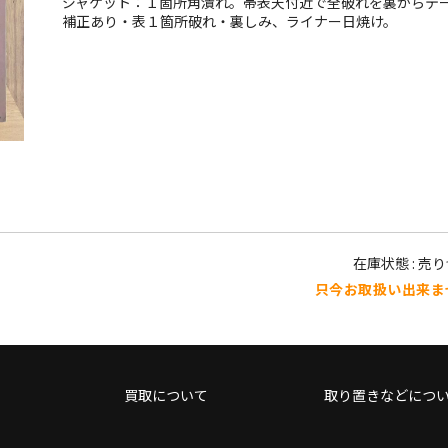
ジャケット：１箇所角潰れ。帯表天付近で全破れを裏からテ
補正あり・表１箇所破れ・裏しみ、ライナー日焼け。
在庫状態 : 売
只今お取扱い出来ま
買取について
取り置きなどにつ