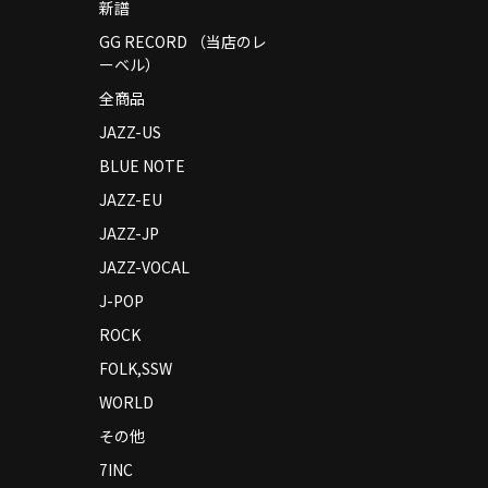
新譜
GG RECORD （当店のレ
ーベル）
全商品
JAZZ-US
BLUE NOTE
JAZZ-EU
JAZZ-JP
JAZZ-VOCAL
J-POP
ROCK
FOLK,SSW
WORLD
その他
7INC