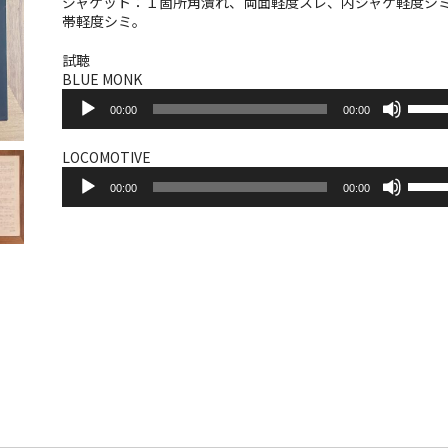
ジャケット：１箇所角潰れ、両面軽度スレ、内ジャケ軽度シ
帯軽度シミ。
試聴
BLUE MONK
音
ボ
00:00
00:00
声
リ
プ
ュ
レ
ー
LOCOMOTIVE
ー
音
ム
ボ
ヤ
00:00
00:00
声
調
リ
ー
プ
節
ュ
レ
に
ー
ー
は
ム
ヤ
上
調
ー
下
節
矢
に
印
は
キ
上
ー
下
を
矢
使
印
っ
キ
て
ー