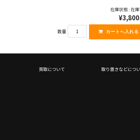
く
を
在庫状態 : 在
だ
使
さ
¥3,800
っ
い。
て
く
数量
だ
さ
い。
買取について
取り置きなどにつ