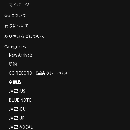
マイページ
商品の発送
GGについて
お支払い方法
買取について
返品
取り置きなどについて
コンディション
Categories
Privacy Policy
New Arrivals
新譜
特定商取引法に基づく表示
GG RECORD （当店のレーベル）
Contact
全商品
JAZZ-US
BLUE NOTE
JAZZ-EU
JAZZ-JP
JAZZ-VOCAL