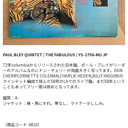
GG RECORD （当店のレーベル）
全商品
JAZZ-US
BLUE NOTE
PAUL BLEY QUINTET / THE FABULOUS / YS-2756-MU JP
JAZZ-EU
72年columbiaからリリースされた日本盤。ポール・ブレイがリーダ
JAZZ-JP
ーのアルバムなのにドン・チェリーが両面大きく写ってます。DON
CHERRY,ORNETTE COLEMAN,CHARLIE HEDEN,BILLY HIGGINSの
クインテット編成で挑んだ58年のLAでのライブ盤。まだ58年という
JAZZ-VOCAL
こともあってフリー度は弱めとなってます。
J-POP
盤質：A-
ジャケット：縁・角にすれ。帯なし、ライナー少ししみ。
ROCK
FOLK,SSW
（商品コード: 4810）