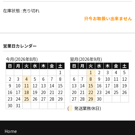
WORLD
在庫状態 : 売り切れ
その他
只今お取扱い出来ません
7INC
レア盤（1万円以上）
営業日カレンダー
Webのみ no.1
今月(2026年8月)
翌月(2026年9月)
Webのみ no.2
日
月
火
水
木
金
土
日
月
火
水
木
金
土
1
1
2
3
4
5
Webのみ no.3
2
3
4
5
6
7
8
6
7
8
9
10
11
12
9
10
11
12
13
14
15
13
14
15
16
17
18
19
Webのみ no.4
16
17
18
19
20
21
22
20
21
22
23
24
25
26
23
24
25
26
27
28
29
27
28
29
30
売り切れ
30
31
(
発送業務休日)
Help
送料
Home