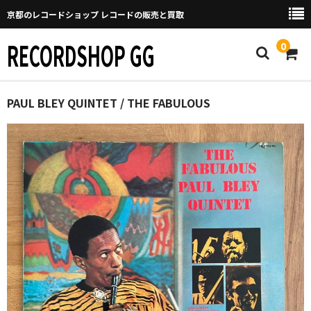
京都のレコードショップ レコードの販売と買取
RECORDSHOP GG
0
Home
PAUL BLEY QUINTET / THE FABULOUS
マイページ
GGについて
買取について
取り置きなどについて
Categories
New Arrivals
新譜