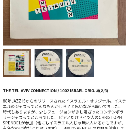
GG RECORD （当店のレーベル）
全商品
JAZZ-US
BLUE NOTE
JAZZ-EU
JAZZ-JP
JAZZ-VOCAL
THE TEL-AVIV CONNECTION / 1002 ISRAEL ORIG. 再入荷
J-POP
88年JAZZ ISからのリリースされたイスラエル・オリジナル。イスラ
ROCK
エルのジャズってどんなもんかしら？と思いながら聴いてました。
時代もありますが、少しフュージョンが少し混ざったコンテンポラ
リージャズってところでした。ピアノだけドイツ人のCHRISTOPH
FOLK,SSW
SPENDELが参加（他にもイスラエル人じゃ無い人いるかもですが、
有名なのは彼だけと思います）。B面はSPENDELの作品を演奏して