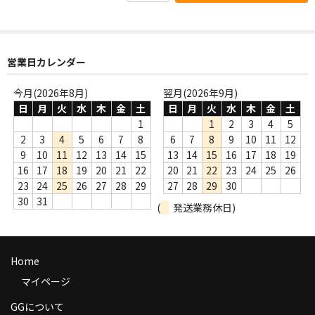
商品の発送
お支払い方法
営業日カレンダー
返品
今月(2026年8月)
翌月(2026年9月)
コンディション
日
月
火
水
木
金
土
日
月
火
水
木
金
土
1
1
2
3
4
5
Privacy Policy
2
3
4
5
6
7
8
6
7
8
9
10
11
12
9
10
11
12
13
14
15
13
14
15
16
17
18
19
特定商取引法に基づく表示
16
17
18
19
20
21
22
20
21
22
23
24
25
26
23
24
25
26
27
28
29
27
28
29
30
Contact
30
31
(
発送業務休日)
Home
マイページ
GGについて