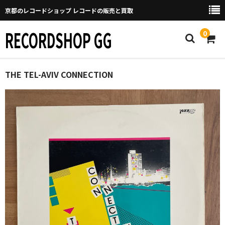
京都のレコードショップ レコードの販売と買取
RECORDSHOP GG
0
Home
THE TEL-AVIV CONNECTION
マイページ
GGについて
買取について
取り置きなどについて
Categories
New Arrivals
新譜