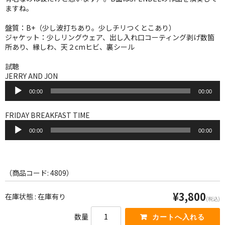
WORLD
ますね。
その他
盤質：B+（少し波打ちあり。少しチリつくとこあり）
ジャケット：少しリングウェア、出し入れ口コーティング剥げ数箇
7INC
所あり、縁しわ、天２cmヒビ、裏シール
レア盤（1万円以上）
試聴
JERRY AND JON
音
Webのみ no.1
00:00
00:00
声
プ
Webのみ no.2
レ
FRIDAY BREAKFAST TIME
ー
音
Webのみ no.3
ヤ
00:00
00:00
声
ー
プ
Webのみ no.4
レ
ー
売り切れ
ヤ
（商品コード: 4809）
ー
Help
¥3,800
在庫状態 : 在庫有り
(税込)
送料
数量