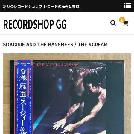
京都のレコードショップ レコードの販売と買取
RECORDSHOP GG
0
Home
SIOUXSIE AND THE BANSHEES / THE SCREAM
マイページ
GGについて
買取について
取り置きなどについて
Categories
New Arrivals
新譜