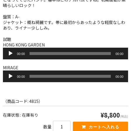
WORLD
晴らしいロック！
その他
盤質：A-
ジャケット：概ね綺麗です。帯に最初からあったような軽度なしわ
7INC
あり、ライナー少ししみ。
レア盤（1万円以上）
試聴
HONG KONG GARDEN
音
Webのみ no.1
00:00
00:00
声
プ
Webのみ no.2
レ
MIRAGE
ー
音
Webのみ no.3
ヤ
00:00
00:00
声
ー
プ
Webのみ no.4
レ
ー
売り切れ
ヤ
（商品コード: 4815）
ー
Help
¥8,800
在庫状態 : 在庫有り
(税込)
送料
数量