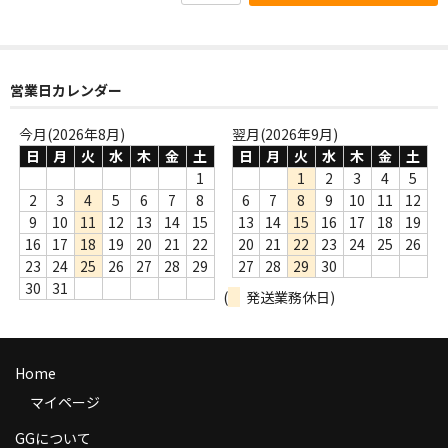
商品の発送
お支払い方法
営業日カレンダー
返品
今月(2026年8月)
翌月(2026年9月)
コンディション
日
月
火
水
木
金
土
日
月
火
水
木
金
土
1
1
2
3
4
5
Privacy Policy
2
3
4
5
6
7
8
6
7
8
9
10
11
12
9
10
11
12
13
14
15
13
14
15
16
17
18
19
特定商取引法に基づく表示
16
17
18
19
20
21
22
20
21
22
23
24
25
26
23
24
25
26
27
28
29
27
28
29
30
Contact
30
31
(
発送業務休日)
Home
マイページ
GGについて