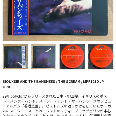
GG RECORD （当店のレーベル）
全商品
JAZZ-US
BLUE NOTE
JAZZ-EU
JAZZ-JP
JAZZ-VOCAL
SIOUXSIE AND THE BANSHEES / THE SCREAM / MPF1210 JP
J-POP
ORIG.
ROCK
79年polydorからリリースされた日本・初回盤。イギリスのポス
ト・パンク・バンド、スージー・アンド・ザ・バンシーズのデビュ
ーアルバム「香港庭園」。ピストルズの追っかけをしていたボーカ
FOLK,SSW
ルのスージー・スーとベーシストのスティーブ・セヴェリンが中心
となってできたバンド。基本はこのアルバムですね。初期衝動が素