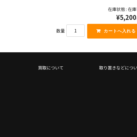
て
ー
在庫状態 : 在
く
を
だ
¥5,200
使
さ
っ
い。
て
数量
く
だ
さ
い。
買取について
取り置きなどにつ