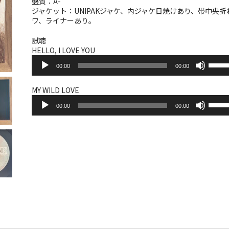
盤質：A-
ジャケット：UNIPAKジャケ、内ジャケ日焼けあり、帯中央折
ワ、ライナーあり。
試聴
HELLO, I LOVE YOU
音
ボ
00:00
00:00
声
リ
プ
ュ
レ
ー
MY WILD LOVE
ー
音
ム
ボ
ヤ
00:00
00:00
声
調
リ
ー
プ
節
ュ
レ
に
ー
ー
は
ム
ヤ
上
調
ー
下
節
矢
に
印
は
キ
上
ー
下
を
矢
使
印
っ
キ