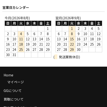
商品の発送
営業日カレンダー
お支払い方法
今月(2026年8月)
翌月(2026年9月)
日
月
火
水
木
金
土
日
月
火
水
木
金
土
返品
1
1
2
3
4
5
2
3
4
5
6
7
8
6
7
8
9
10
11
12
コンディション
9
10
11
12
13
14
15
13
14
15
16
17
18
19
16
17
18
19
20
21
22
20
21
22
23
24
25
26
Privacy Policy
23
24
25
26
27
28
29
27
28
29
30
特定商取引法に基づく表示
30
31
(
発送業務休日)
Contact
Home
マイページ
GGについて
買取について