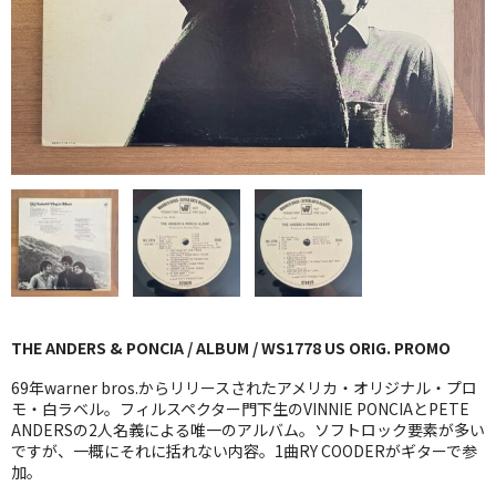
GG RECORD （当店のレーベル）
全商品
JAZZ-US
BLUE NOTE
JAZZ-EU
JAZZ-JP
JAZZ-VOCAL
THE ANDERS & PONCIA / ALBUM / WS1778 US ORIG. PROMO
J-POP
69年warner bros.からリリースされたアメリカ・オリジナル・プロ
ROCK
モ・白ラベル。フィルスペクター門下生のVINNIE PONCIAとPETE
ANDERSの2人名義による唯一のアルバム。ソフトロック要素が多い
ですが、一概にそれに括れない内容。1曲RY COODERがギターで参
FOLK,SSW
加。