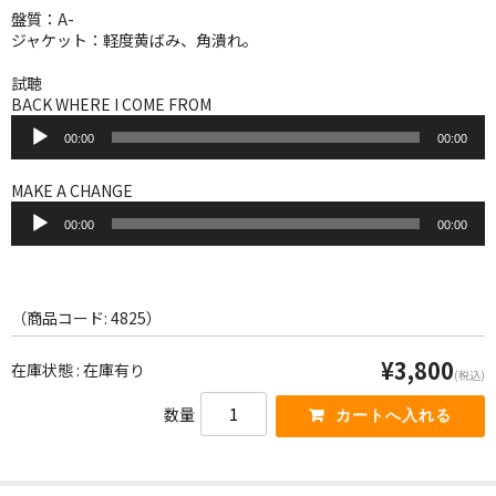
WORLD
盤質：A-
ジャケット：軽度黄ばみ、角潰れ。
その他
試聴
7INC
BACK WHERE I COME FROM
音
00:00
00:00
レア盤（1万円以上）
声
プ
レ
MAKE A CHANGE
Webのみ no.1
ー
音
ヤ
00:00
00:00
声
Webのみ no.2
ー
プ
レ
Webのみ no.3
ー
ヤ
（商品コード: 4825）
Webのみ no.4
ー
¥3,800
在庫状態 : 在庫有り
売り切れ
(税込)
数量
Help
送料