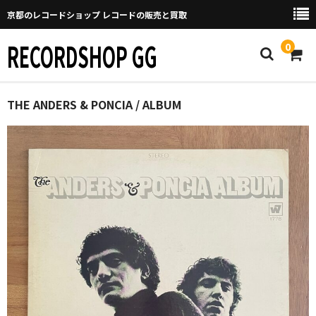
京都のレコードショップ レコードの販売と買取
RECORDSHOP GG
0
Home
THE ANDERS & PONCIA / ALBUM
マイページ
GGについて
買取について
取り置きなどについて
Categories
New Arrivals
新譜