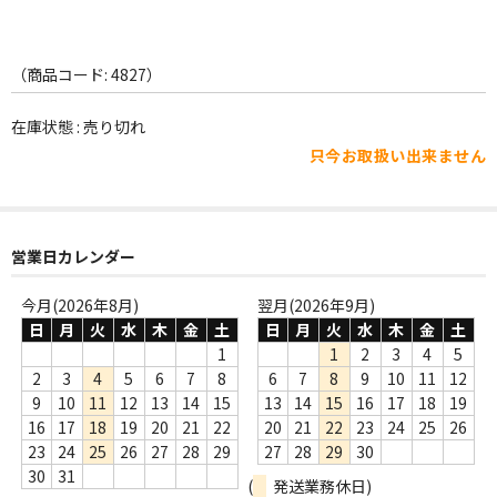
WORLD
その他
（商品コード: 4827）
7INC
在庫状態 : 売り切れ
レア盤（1万円以上）
只今お取扱い出来ません
Webのみ no.1
Webのみ no.2
営業日カレンダー
Webのみ no.3
今月(2026年8月)
翌月(2026年9月)
日
月
火
水
木
金
土
日
月
火
水
木
金
土
Webのみ no.4
1
1
2
3
4
5
売り切れ
2
3
4
5
6
7
8
6
7
8
9
10
11
12
9
10
11
12
13
14
15
13
14
15
16
17
18
19
Help
16
17
18
19
20
21
22
20
21
22
23
24
25
26
23
24
25
26
27
28
29
27
28
29
30
送料
30
31
(
発送業務休日)