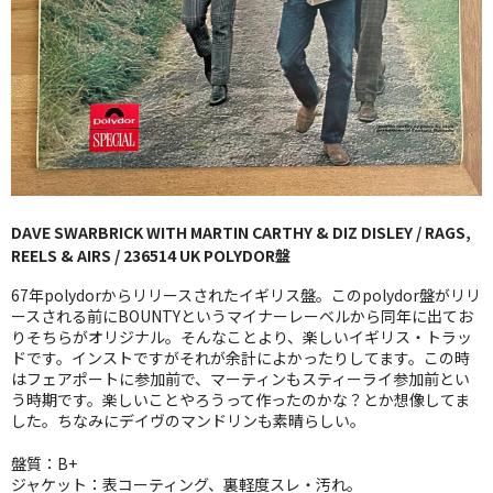
GG RECORD （当店のレーベル）
全商品
JAZZ-US
BLUE NOTE
JAZZ-EU
DAVE SWARBRICK WITH MARTIN CARTHY & DIZ DISLEY / RAGS,
REELS & AIRS / 236514 UK POLYDOR盤
JAZZ-JP
67年polydorからリリースされたイギリス盤。このpolydor盤がリリ
JAZZ-VOCAL
ースされる前にBOUNTYというマイナーレーベルから同年に出てお
りそちらがオリジナル。そんなことより、楽しいイギリス・トラッ
ドです。インストですがそれが余計によかったりしてます。この時
J-POP
はフェアポートに参加前で、マーティンもスティーライ参加前とい
う時期です。楽しいことやろうって作ったのかな？とか想像してま
ROCK
した。ちなみにデイヴのマンドリンも素晴らしい。
FOLK,SSW
盤質：B+
ジャケット：表コーティング、裏軽度スレ・汚れ。