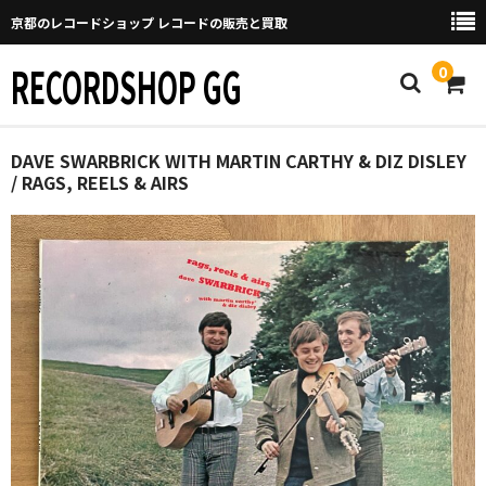
京都のレコードショップ レコードの販売と買取
RECORDSHOP GG
0
Home
DAVE SWARBRICK WITH MARTIN CARTHY & DIZ DISLEY
/ RAGS, REELS & AIRS
マイページ
GGについて
買取について
取り置きなどについて
Categories
New Arrivals
新譜