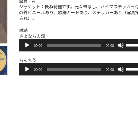
盤質：A-
ジャケット：概ね綺麗です。元々帯なし、ハイプステッカー
の外ビニールあり。歌詞カードあり、ステッカーあり（写真
忘れ）。
試聴
さよなら人類
音
ボ
00:00
00:00
声
リ
プ
ュ
レ
ー
らんちう
ー
音
ム
ボ
ヤ
00:00
00:00
声
調
リ
ー
プ
節
ュ
レ
に
ー
ー
は
ム
ヤ
上
調
ー
下
節
矢
に
印
は
キ
上
ー
下
を
矢
使
印