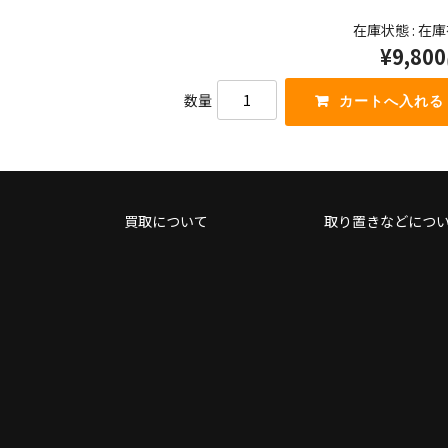
っ
キ
在庫状態 : 在
て
ー
く
¥9,800
を
だ
使
さ
っ
数量
い。
て
く
だ
さ
い。
買取について
取り置きなどにつ