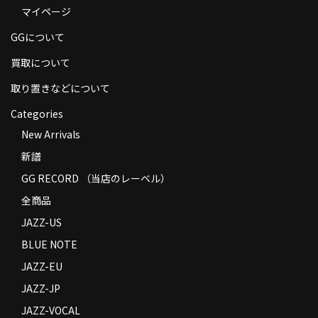
マイページ
商品の発送
GGについて
お支払い方法
買取について
返品
取り置きなどについて
コンディション
Categories
Privacy Policy
New Arrivals
新譜
特定商取引法に基づく表示
GG RECORD （当店のレーベル）
Contact
全商品
JAZZ-US
BLUE NOTE
JAZZ-EU
JAZZ-JP
JAZZ-VOCAL