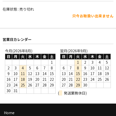
WORLD
在庫状態 : 売り切れ
その他
只今お取扱い出来ません
7INC
レア盤（1万円以上）
営業日カレンダー
Webのみ no.1
今月(2026年8月)
翌月(2026年9月)
Webのみ no.2
日
月
火
水
木
金
土
日
月
火
水
木
金
土
1
1
2
3
4
5
Webのみ no.3
2
3
4
5
6
7
8
6
7
8
9
10
11
12
9
10
11
12
13
14
15
13
14
15
16
17
18
19
Webのみ no.4
16
17
18
19
20
21
22
20
21
22
23
24
25
26
23
24
25
26
27
28
29
27
28
29
30
売り切れ
30
31
(
発送業務休日)
Help
送料
Home