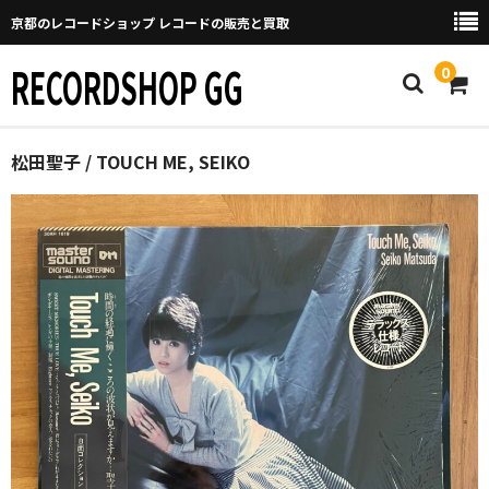
京都のレコードショップ レコードの販売と買取
RECORDSHOP GG
0
Home
松田聖子 / TOUCH ME, SEIKO
マイページ
GGについて
買取について
取り置きなどについて
Categories
New Arrivals
新譜