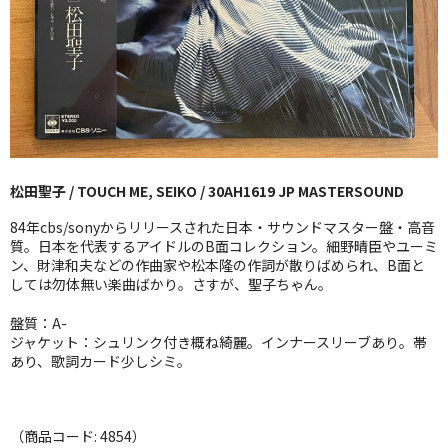
GG RECORD （当店のレーベル）
全商品
JAZZ-US
BLUE NOTE
松田聖子 / TOUCH ME, SEIKO / 30AH1619 JP MASTERSOUND
JAZZ-EU
84年cbs/sonyからリリースされた日本・サウンドマスター盤・高音
JAZZ-JP
質。日本を代表するアイドルのB面コレクション。細野晴臣やユーミ
ン、財津和夫などの作曲家や松本隆の作詞が散りばめられ、B面と
しては勿体無い楽曲ばかり。さすが、聖子ちゃん。
JAZZ-VOCAL
盤質：A-
J-POP
ジャケット：シュリンク付き概ね綺麗。インナースリーブあり。帯
あり、歌詞カード少しシミ。
ROCK
FOLK,SSW
（商品コード: 4854）