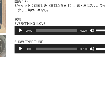
盤質：A-
ジャケット：両面しみ（裏目立ちます）、縁・角にスレ。ラ
ー少し日焼け、帯なし。
試聴
EVERYTHING I LOVE
音
ボ
00:00
00:00
声
リ
プ
ュ
レ
ー
SHOW-TYPE TUNE
ー
音
ム
ボ
ヤ
00:00
00:00
声
調
リ
ー
プ
節
ュ
レ
に
ー
ー
は
ム
ヤ
上
調
ー
下
節
矢
に
印
は
キ
上
ー
下
を
矢
使
印
っ
キ