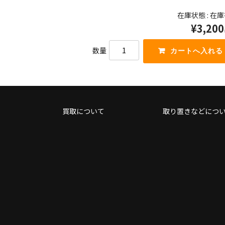
て
ー
在庫状態 : 在
く
を
¥3,200
だ
使
さ
っ
い。
て
数量
く
だ
さ
い。
買取について
取り置きなどにつ