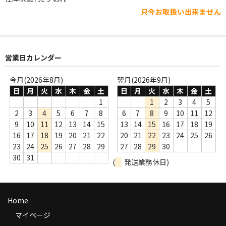
WORLD
只今お取扱い出来ません
その他
7INC
営業日カレンダー
レア盤（1万円以上）
今月(2026年8月)
翌月(2026年9月)
Webのみ no.1
日
月
火
水
木
金
土
日
月
火
水
木
金
土
1
1
2
3
4
5
Webのみ no.2
2
3
4
5
6
7
8
6
7
8
9
10
11
12
9
10
11
12
13
14
15
13
14
15
16
17
18
19
Webのみ no.3
16
17
18
19
20
21
22
20
21
22
23
24
25
26
23
24
25
26
27
28
29
27
28
29
30
Webのみ no.4
30
31
(
発送業務休日)
売り切れ
Help
Home
送料
マイページ