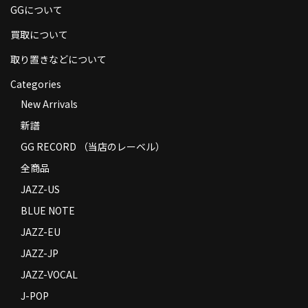
GGについて
商品の発送
買取について
お支払い方法
取り置きなどについて
返品
Categories
コンディション
New Arrivals
新譜
Privacy Policy
GG RECORD （当店のレーベル）
特定商取引法に基づく表示
全商品
Contact
JAZZ-US
BLUE NOTE
JAZZ-EU
JAZZ-JP
JAZZ-VOCAL
J-POP