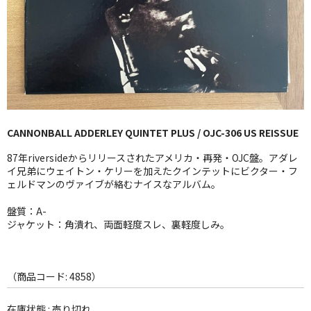
GG RECORD （当店のレーベル）
全商品
JAZZ-US
BLUE NOTE
CANNONBALL ADDERLEY QUINTET PLUS / OJC-306 US REISSUE
JAZZ-EU
87年riversideからリリースされたアメリカ・再発・OJC盤。アダレ
JAZZ-JP
イ兄弟にウェイトン・ケリーを加えたクインテットにビクター・フ
ェルドマンのヴァイブが絡むナイスなアルバム。
JAZZ-VOCAL
盤質：A-
ジャケット：角潰れ、両面軽度スレ、裏軽度しみ。
J-POP
ROCK
（商品コード: 4858）
FOLK,SSW
在庫状態 : 売り切れ