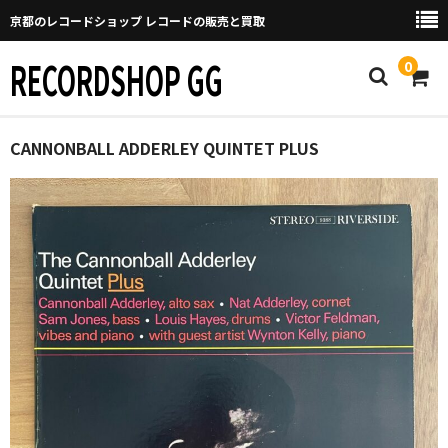
京都のレコードショップ レコードの販売と買取
RECORDSHOP GG
0
Home
CANNONBALL ADDERLEY QUINTET PLUS
マイページ
GGについて
買取について
取り置きなどについて
Categories
New Arrivals
新譜