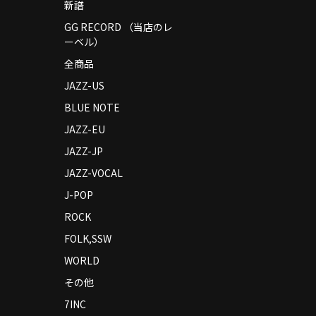
新譜
GG RECORD （当店のレ
ーベル）
全商品
JAZZ-US
BLUE NOTE
JAZZ-EU
JAZZ-JP
JAZZ-VOCAL
J-POP
ROCK
FOLK,SSW
WORLD
その他
7INC