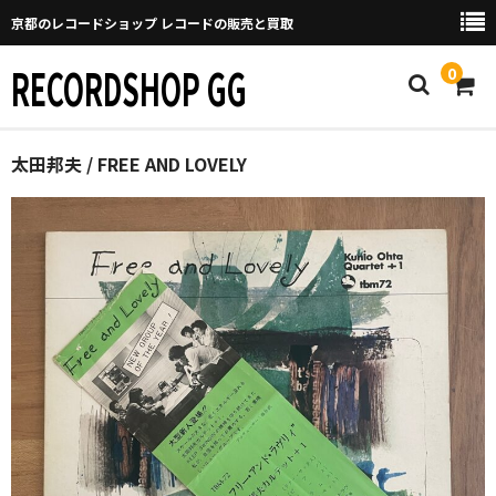
京都のレコードショップ レコードの販売と買取
RECORDSHOP GG
0
Home
太田邦夫 / FREE AND LOVELY
マイページ
GGについて
買取について
取り置きなどについて
Categories
New Arrivals
新譜