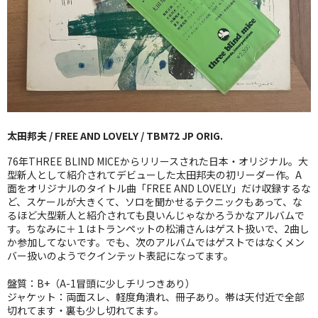
GG RECORD （当店のレーベル）
全商品
JAZZ-US
BLUE NOTE
太田邦夫 / FREE AND LOVELY / TBM72 JP ORIG.
JAZZ-EU
76年THREE BLIND MICEからリリースされた日本・オリジナル。大
JAZZ-JP
型新人として紹介されてデビューした太田邦夫の初リーダー作。A
面をオリジナルのタイトル曲「FREE AND LOVELY」だけ収録するな
ど、スケールが大きくて、ソロを聞かせるテクニックもあって、な
JAZZ-VOCAL
るほど大型新人と紹介されても良いんじゃなかろうかなアルバムで
す。ちなみに＋１はトランペットの松浦さんはゲスト扱いで、2曲し
J-POP
か参加してないです。でも、次のアルバムではゲストではなくメン
バー扱いのようでクインテット表記になってます。
ROCK
盤質：B+（A-1冒頭に少しチリつきあり）
FOLK,SSW
ジャケット：両面スレ、軽度角潰れ、冊子あり。帯は天付近で全部
切れてます・裏も少し切れてます。