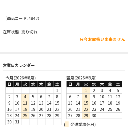
WORLD
その他
（商品コード: 4842）
7INC
在庫状態 : 売り切れ
レア盤（1万円以上）
只今お取扱い出来ません
Webのみ no.1
Webのみ no.2
営業日カレンダー
Webのみ no.3
今月(2026年8月)
翌月(2026年9月)
日
月
火
水
木
金
土
日
月
火
水
木
金
土
Webのみ no.4
1
1
2
3
4
5
2
3
4
5
6
7
8
6
7
8
9
10
11
12
売り切れ
9
10
11
12
13
14
15
13
14
15
16
17
18
19
16
17
18
19
20
21
22
20
21
22
23
24
25
26
Help
23
24
25
26
27
28
29
27
28
29
30
送料
30
31
(
発送業務休日)