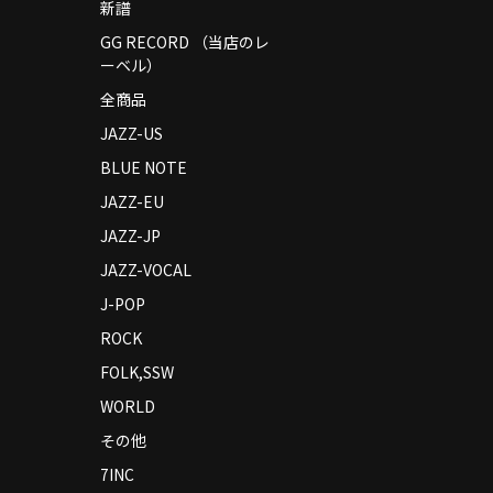
新譜
GG RECORD （当店のレ
ーベル）
全商品
JAZZ-US
BLUE NOTE
JAZZ-EU
JAZZ-JP
JAZZ-VOCAL
J-POP
ROCK
FOLK,SSW
WORLD
その他
7INC