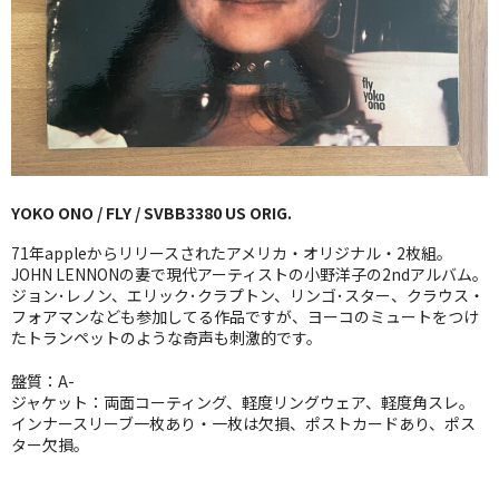
GG RECORD （当店のレーベル）
全商品
JAZZ-US
BLUE NOTE
YOKO ONO / FLY / SVBB3380 US ORIG.
JAZZ-EU
71年appleからリリースされたアメリカ・オリジナル・2枚組。
JAZZ-JP
JOHN LENNONの妻で現代アーティストの小野洋子の2ndアルバム。
ジョン･レノン、エリック･クラプトン、リンゴ･スター、クラウス・
フォアマンなども参加してる作品ですが、ヨーコのミュートをつけ
JAZZ-VOCAL
たトランペットのような奇声も刺激的です。
J-POP
盤質：A-
ジャケット：両面コーティング、軽度リングウェア、軽度角スレ。
ROCK
インナースリーブ一枚あり・一枚は欠損、ポストカードあり、ポス
ター欠損。
FOLK,SSW