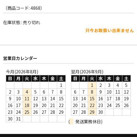
WORLD
（商品コード: 4868）
その他
在庫状態 : 売り切れ
7INC
只今お取扱い出来ません
レア盤（1万円以上）
Webのみ no.1
営業日カレンダー
Webのみ no.2
今月(2026年8月)
翌月(2026年9月)
日
月
火
水
木
金
土
日
月
火
水
木
金
土
Webのみ no.3
1
1
2
3
4
5
Webのみ no.4
2
3
4
5
6
7
8
6
7
8
9
10
11
12
9
10
11
12
13
14
15
13
14
15
16
17
18
19
売り切れ
16
17
18
19
20
21
22
20
21
22
23
24
25
26
23
24
25
26
27
28
29
27
28
29
30
Help
30
31
(
発送業務休日)
送料