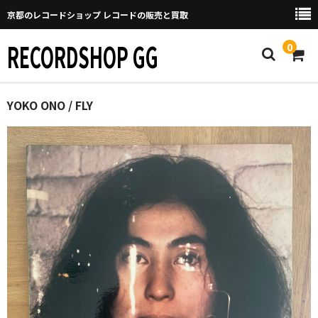
京都のレコードショップ レコードの販売と買取
RECORDSHOP GG
0
Home
YOKO ONO / FLY
マイページ
GGについて
買取について
取り置きなどについて
Categories
New Arrivals
新譜