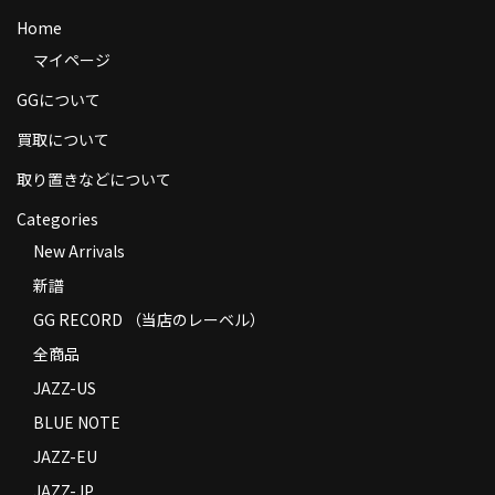
商品の発送
Home
マイページ
お支払い方法
GGについて
返品
買取について
コンディション
取り置きなどについて
Privacy Policy
Categories
New Arrivals
特定商取引法に基づく表示
新譜
Contact
GG RECORD （当店のレーベル）
全商品
JAZZ-US
BLUE NOTE
JAZZ-EU
JAZZ-JP