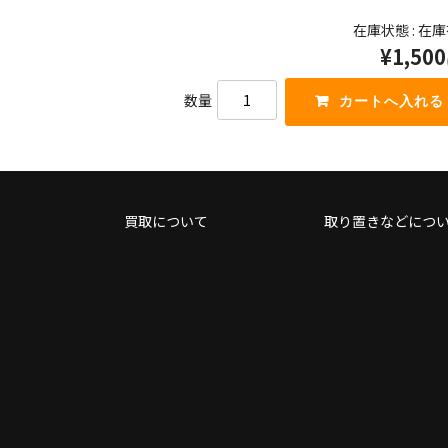
っ
キ
在庫状態 : 在
て
ー
¥1,500
く
を
だ
使
さ
っ
数量
い。
て
く
だ
さ
い。
買取について
取り置きなどにつ