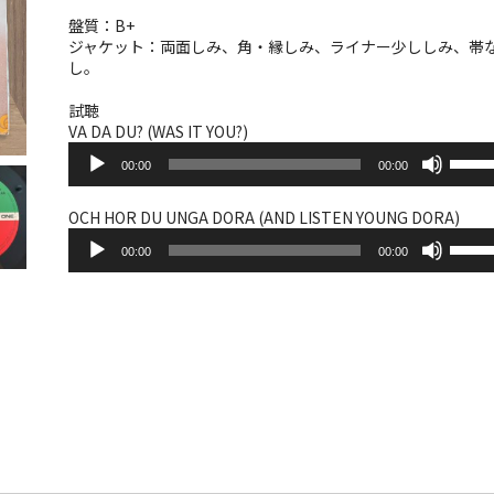
盤質：B+
ジャケット：両面しみ、角・縁しみ、ライナー少ししみ、帯
し。
試聴
VA DA DU? (WAS IT YOU?)
音
ボ
00:00
00:00
声
リ
プ
ュ
レ
ー
OCH HOR DU UNGA DORA (AND LISTEN YOUNG DORA)
ー
音
ム
ボ
ヤ
00:00
00:00
声
調
リ
ー
プ
節
ュ
レ
に
ー
ー
は
ム
ヤ
上
調
ー
下
節
矢
に
印
は
キ
上
ー
下
を
矢
使
印