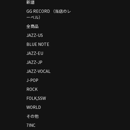
新譜
GG RECORD （当店のレ
ーベル）
全商品
JAZZ-US
BLUE NOTE
JAZZ-EU
JAZZ-JP
JAZZ-VOCAL
J-POP
ROCK
FOLK,SSW
WORLD
その他
7INC