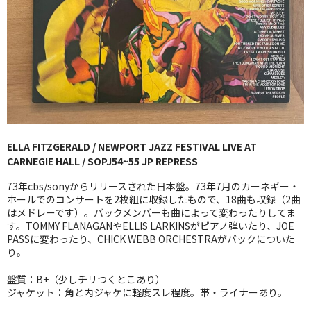
GG RECORD （当店のレーベル）
全商品
JAZZ-US
BLUE NOTE
JAZZ-EU
ELLA FITZGERALD / NEWPORT JAZZ FESTIVAL LIVE AT
CARNEGIE HALL / SOPJ54~55 JP REPRESS
JAZZ-JP
73年cbs/sonyからリリースされた日本盤。73年7月のカーネギー・
JAZZ-VOCAL
ホールでのコンサートを2枚組に収録したもので、18曲も収録（2曲
はメドレーです）。バックメンバーも曲によって変わったりしてま
す。TOMMY FLANAGANやELLIS LARKINSがピアノ弾いたり、JOE
J-POP
PASSに変わったり、CHICK WEBB ORCHESTRAがバックについた
り。
ROCK
盤質：B+（少しチリつくとこあり）
FOLK,SSW
ジャケット：角と内ジャケに軽度スレ程度。帯・ライナーあり。