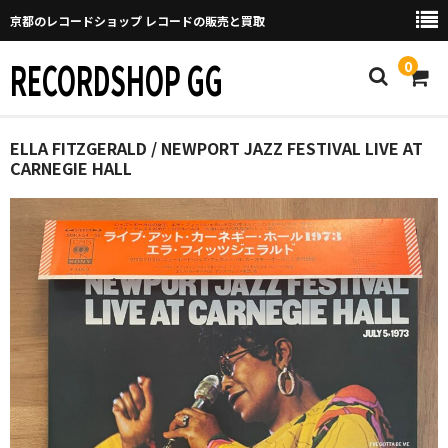
京都のレコードショップ レコードの販売と買取
RECORDSHOP GG
0
Home
ELLA FITZGERALD / NEWPORT JAZZ FESTIVAL LIVE AT
CARNEGIE HALL
マイページ
GGについて
買取について
取り置きなどについて
Categories
New Arrivals
新譜