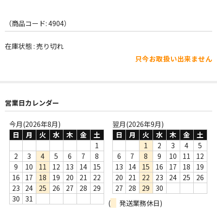
WORLD
その他
（商品コード: 4904）
7INC
在庫状態 : 売り切れ
只今お取扱い出来ません
レア盤（1万円以上）
Webのみ no.1
営業日カレンダー
Webのみ no.2
今月(2026年8月)
翌月(2026年9月)
Webのみ no.3
日
月
火
水
木
金
土
日
月
火
水
木
金
土
Webのみ no.4
1
1
2
3
4
5
2
3
4
5
6
7
8
6
7
8
9
10
11
12
売り切れ
9
10
11
12
13
14
15
13
14
15
16
17
18
19
16
17
18
19
20
21
22
20
21
22
23
24
25
26
Help
23
24
25
26
27
28
29
27
28
29
30
30
31
(
発送業務休日)
送料