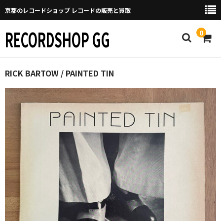
京都のレコードショップ レコードの販売と買取
RECORDSHOP GG
0
Home
RICK BARTOW / PAINTED TIN
マイページ
GGについて
買取について
取り置きなどについて
Categories
New Arrivals
新譜