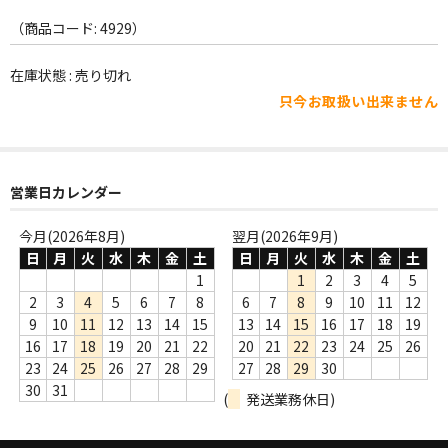
WORLD
（商品コード: 4929）
その他
在庫状態 : 売り切れ
7INC
只今お取扱い出来ません
レア盤（1万円以上）
Webのみ no.1
営業日カレンダー
Webのみ no.2
今月(2026年8月)
翌月(2026年9月)
Webのみ no.3
日
月
火
水
木
金
土
日
月
火
水
木
金
土
1
1
2
3
4
5
Webのみ no.4
2
3
4
5
6
7
8
6
7
8
9
10
11
12
9
10
11
12
13
14
15
13
14
15
16
17
18
19
売り切れ
16
17
18
19
20
21
22
20
21
22
23
24
25
26
23
24
25
26
27
28
29
27
28
29
30
Help
30
31
(
発送業務休日)
送料