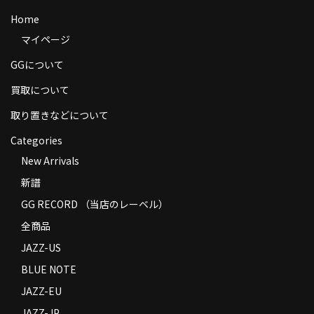
商品の発送
Home
マイページ
お支払い方法
GGについて
返品
買取について
コンディション
取り置きなどについて
Privacy Policy
Categories
New Arrivals
特定商取引法に基づく表示
新譜
Contact
GG RECORD （当店のレーベル）
全商品
JAZZ-US
BLUE NOTE
JAZZ-EU
JAZZ-JP