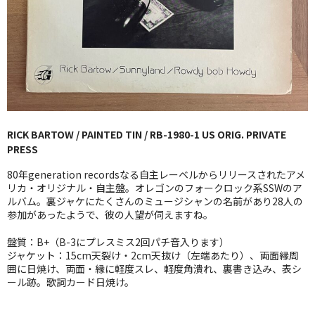
GG RECORD （当店のレーベル）
全商品
JAZZ-US
BLUE NOTE
RICK BARTOW / PAINTED TIN / RB-1980-1 US ORIG. PRIVATE
JAZZ-EU
PRESS
JAZZ-JP
80年generation recordsなる自主レーベルからリリースされたアメ
リカ・オリジナル・自主盤。オレゴンのフォークロック系SSWのア
JAZZ-VOCAL
ルバム。裏ジャケにたくさんのミュージシャンの名前があり28人の
参加があったようで、彼の人望が伺えますね。
J-POP
盤質：B+（B-3にプレスミス2回パチ音入ります）
ジャケット：15cm天裂け・2cm天抜け（左端あたり）、両面縁周
ROCK
囲に日焼け、両面・縁に軽度スレ、軽度角潰れ、裏書き込み、表シ
ール跡。歌詞カード日焼け。
FOLK,SSW