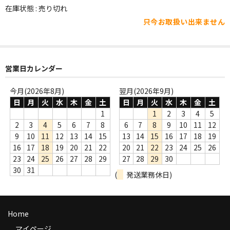
WORLD
在庫状態 : 売り切れ
只今お取扱い出来ません
その他
7INC
レア盤（1万円以上）
営業日カレンダー
Webのみ no.1
今月(2026年8月)
翌月(2026年9月)
日
月
火
水
木
金
土
日
月
火
水
木
金
土
Webのみ no.2
1
1
2
3
4
5
2
3
4
5
6
7
8
6
7
8
9
10
11
12
Webのみ no.3
9
10
11
12
13
14
15
13
14
15
16
17
18
19
16
17
18
19
20
21
22
20
21
22
23
24
25
26
Webのみ no.4
23
24
25
26
27
28
29
27
28
29
30
30
31
(
発送業務休日)
売り切れ
Help
Home
送料
マイページ