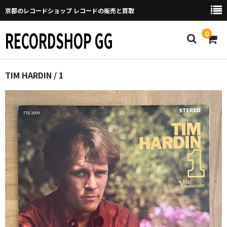
京都のレコードショップ レコードの販売と買取
RECORDSHOP GG
0
Home
TIM HARDIN / 1
マイページ
GGについて
買取について
取り置きなどについて
Categories
New Arrivals
新譜