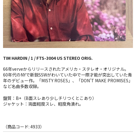
GG RECORD （当店のレーベル）
全商品
JAZZ-US
BLUE NOTE
TIM HARDIN / 1 / FTS-3004 US STEREO ORIG.
JAZZ-EU
66年verveからリリースされたアメリカ・ステレオ・オリジナル。
JAZZ-JP
60年代のNYで新鋭SSWがわいていた中で一際才能が突出していた青
年のデビュー作。「MISTY ROSES」、「DON’T MAKE PROMISES」
など名曲多数収録。
JAZZ-VOCAL
盤質：B+（B面スレあり少しチリつくとこあり）
J-POP
ジャケット：両面軽度スレ、軽度角潰れ。
ROCK
FOLK,SSW
（商品コード: 4933）