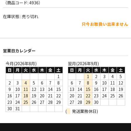
WORLD
（商品コード: 4936）
その他
在庫状態 : 売り切れ
只今お取扱い出来ません
7INC
レア盤（1万円以上）
Webのみ no.1
営業日カレンダー
Webのみ no.2
今月(2026年8月)
翌月(2026年9月)
日
月
火
水
木
金
土
日
月
火
水
木
金
土
Webのみ no.3
1
1
2
3
4
5
2
3
4
5
6
7
8
6
7
8
9
10
11
12
Webのみ no.4
9
10
11
12
13
14
15
13
14
15
16
17
18
19
16
17
18
19
20
21
22
20
21
22
23
24
25
26
売り切れ
23
24
25
26
27
28
29
27
28
29
30
30
31
(
発送業務休日)
Help
送料