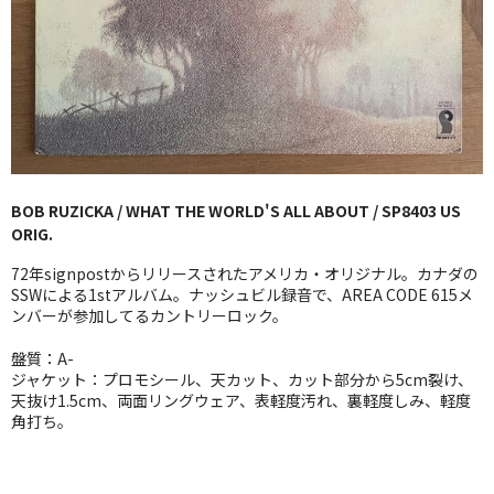
GG RECORD （当店のレーベル）
全商品
JAZZ-US
BLUE NOTE
BOB RUZICKA / WHAT THE WORLD'S ALL ABOUT / SP8403 US
JAZZ-EU
ORIG.
JAZZ-JP
72年signpostからリリースされたアメリカ・オリジナル。カナダの
SSWによる1stアルバム。ナッシュビル録音で、AREA CODE 615メ
JAZZ-VOCAL
ンバーが参加してるカントリーロック。
盤質：A-
J-POP
ジャケット：プロモシール、天カット、カット部分から5cm裂け、
天抜け1.5cm、両面リングウェア、表軽度汚れ、裏軽度しみ、軽度
ROCK
角打ち。
FOLK,SSW