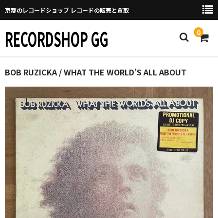
京都のレコードショップ レコードの販売と買取
RECORDSHOP GG
0
Home
BOB RUZICKA / WHAT THE WORLD’S ALL ABOUT
マイページ
GGについて
買取について
取り置きなどについて
Categories
New Arrivals
新譜