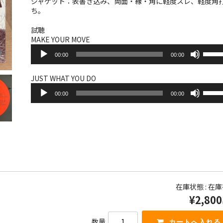
ジャケット：表書き込み、両面・縁・角に軽度スレ、軽度角
ち。
試聴
MAKE YOUR MOVE
音
ボ
00:00
00:00
声
リ
プ
ュ
レ
ー
JUST WHAT YOU DO
ー
音
ム
ボ
ヤ
00:00
00:00
声
調
リ
ー
プ
節
ュ
レ
に
ー
ー
は
ム
ヤ
上
調
ー
下
節
矢
に
印
は
キ
上
ー
下
在庫状態 : 在
を
矢
¥2,800
使
印
っ
キ
て
ー
数量