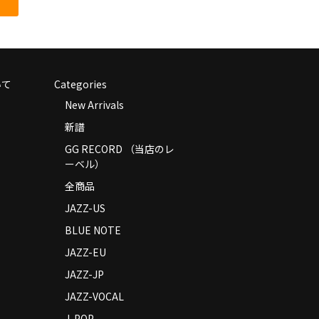
いて
Categories
New Arrivals
新譜
GG RECORD （当店のレ
ーベル）
全商品
JAZZ-US
BLUE NOTE
JAZZ-EU
JAZZ-JP
JAZZ-VOCAL
J-POP