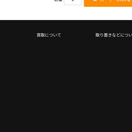
く
を
だ
使
さ
っ
い。
て
く
だ
買取について
取り置きなどにつ
さ
い。