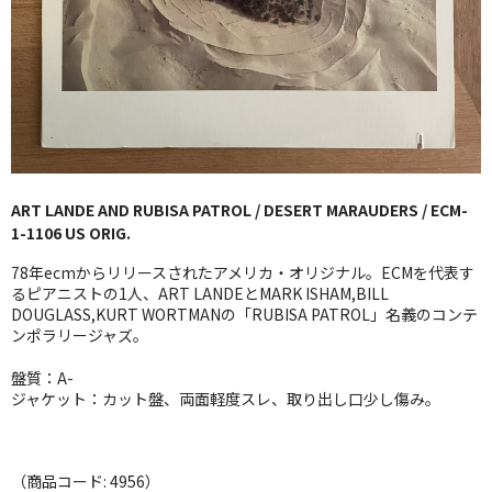
GG RECORD （当店のレーベル）
全商品
JAZZ-US
BLUE NOTE
ART LANDE AND RUBISA PATROL / DESERT MARAUDERS / ECM-
JAZZ-EU
1-1106 US ORIG.
JAZZ-JP
78年ecmからリリースされたアメリカ・オリジナル。ECMを代表す
るピアニストの1人、ART LANDEとMARK ISHAM,BILL
JAZZ-VOCAL
DOUGLASS,KURT WORTMANの「RUBISA PATROL」名義のコンテ
ンポラリージャズ。
J-POP
盤質：A-
ジャケット：カット盤、両面軽度スレ、取り出し口少し傷み。
ROCK
FOLK,SSW
（商品コード: 4956）