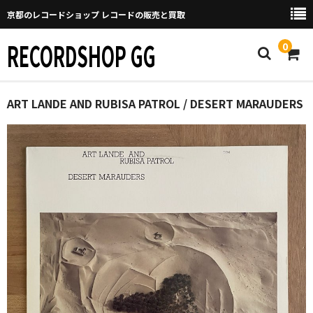
京都のレコードショップ レコードの販売と買取
RECORDSHOP GG
0
Home
ART LANDE AND RUBISA PATROL / DESERT MARAUDERS
マイページ
GGについて
買取について
取り置きなどについて
Categories
New Arrivals
新譜