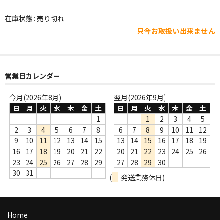
WORLD
在庫状態 : 売り切れ
その他
只今お取扱い出来ません
7INC
レア盤（1万円以上）
営業日カレンダー
Webのみ no.1
今月(2026年8月)
翌月(2026年9月)
Webのみ no.2
日
月
火
水
木
金
土
日
月
火
水
木
金
土
1
1
2
3
4
5
Webのみ no.3
2
3
4
5
6
7
8
6
7
8
9
10
11
12
9
10
11
12
13
14
15
13
14
15
16
17
18
19
Webのみ no.4
16
17
18
19
20
21
22
20
21
22
23
24
25
26
23
24
25
26
27
28
29
27
28
29
30
売り切れ
30
31
(
発送業務休日)
Help
送料
Home