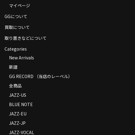
マイページ
商品の発送
GGについて
お支払い方法
買取について
返品
取り置きなどについて
コンディション
Categories
Privacy Policy
New Arrivals
新譜
特定商取引法に基づく表示
GG RECORD （当店のレーベル）
Contact
全商品
JAZZ-US
BLUE NOTE
JAZZ-EU
JAZZ-JP
JAZZ-VOCAL