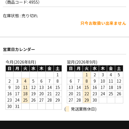
WORLD
（商品コード: 4955）
その他
在庫状態 : 売り切れ
只今お取扱い出来ません
7INC
レア盤（1万円以上）
営業日カレンダー
Webのみ no.1
Webのみ no.2
今月(2026年8月)
翌月(2026年9月)
日
月
火
水
木
金
土
日
月
火
水
木
金
土
Webのみ no.3
1
1
2
3
4
5
2
3
4
5
6
7
8
6
7
8
9
10
11
12
Webのみ no.4
9
10
11
12
13
14
15
13
14
15
16
17
18
19
16
17
18
19
20
21
22
20
21
22
23
24
25
26
売り切れ
23
24
25
26
27
28
29
27
28
29
30
30
31
(
発送業務休日)
Help
送料