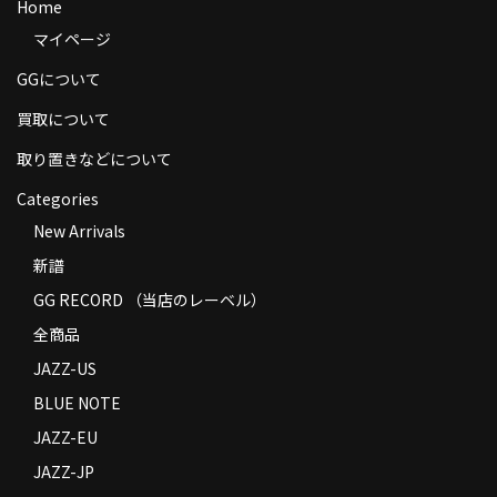
Home
商品の発送
マイページ
お支払い方法
GGについて
返品
買取について
取り置きなどについて
コンディション
Categories
Privacy Policy
New Arrivals
特定商取引法に基づく表示
新譜
GG RECORD （当店のレーベル）
Contact
全商品
JAZZ-US
BLUE NOTE
JAZZ-EU
JAZZ-JP