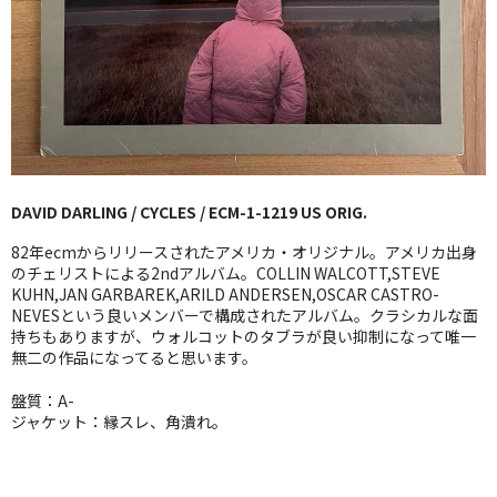
GG RECORD （当店のレーベル）
全商品
JAZZ-US
BLUE NOTE
DAVID DARLING / CYCLES / ECM-1-1219 US ORIG.
JAZZ-EU
82年ecmからリリースされたアメリカ・オリジナル。アメリカ出身
JAZZ-JP
のチェリストによる2ndアルバム。COLLIN WALCOTT,STEVE
KUHN,JAN GARBAREK,ARILD ANDERSEN,OSCAR CASTRO-
NEVESという良いメンバーで構成されたアルバム。クラシカルな面
JAZZ-VOCAL
持ちもありますが、ウォルコットのタブラが良い抑制になって唯一
無二の作品になってると思います。
J-POP
盤質：A-
ROCK
ジャケット：縁スレ、角潰れ。
FOLK,SSW