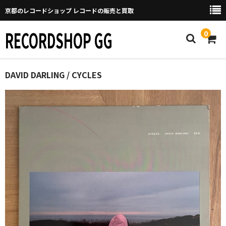
京都のレコードショップ レコードの販売と買取
RECORDSHOP GG
0
Home
DAVID DARLING / CYCLES
マイページ
GGについて
買取について
取り置きなどについて
Categories
New Arrivals
新譜